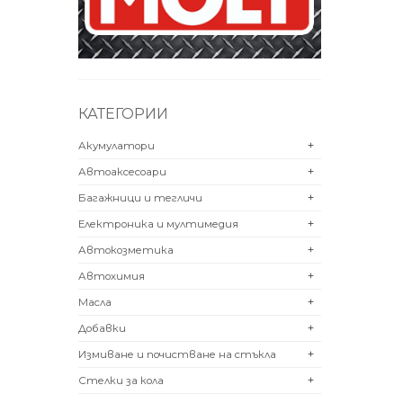
КАТЕГОРИИ
Акумулатори
+
Автоаксесоари
+
Багажници и тегличи
+
Електроника и мултимедия
+
Автокозметика
+
Автохимия
+
Масла
+
Добавки
+
Измиване и почистване на стъкла
+
Стелки за кола
+