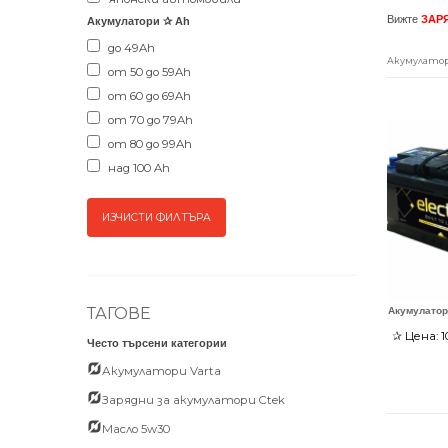
Вижте
ЗАР
Акумулатори ✰ Ah
до 49Ah
Акумулатори 
от 50 до 59Ah
от 60 до 69Ah
от 70 до 79Ah
от 80 до 99Ah
над 100 Ah
ТАГОВЕ
Акумулатор 
✰
Цена:
1
Често търсени категории
Акумулатори Varta
Зарядни за акумулатори Ctek
Масло 5w30