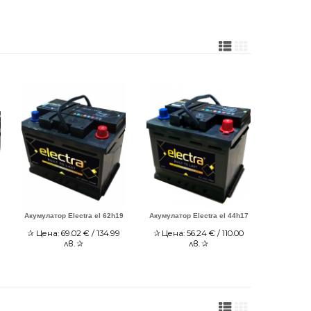
Акумулатор Electra el 62h19
Акумулатор Electra el 44h17
✰
Цена:
69.02
€ / 134.99
✰
Цена:
56.24
€ / 110.00
лв.
✰
лв.
✰