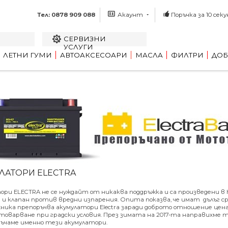
Тел: 0878 909 088
Акаунт
Поръчка за 10 секу
СЕРВИЗНИ
УСЛУГИ
ЛЕТНИ ГУМИ
АВТОАКСЕСОАРИ
МАСЛА
ФИЛТРИ
ДОБ
ЛАТОРИ ELECTRA
ри ELECTRA не се нуждайт от никаква поддръжка и са произведени в Ю
и клапан против вредни изпарения. Опита показва, че имат дълъг сро
ика препоръчва акумулатори Electra заради доброто отношение цен
атоварване при градски условия. През зимата на 2017-та направихме
ръчаме именно тези акумулатори.