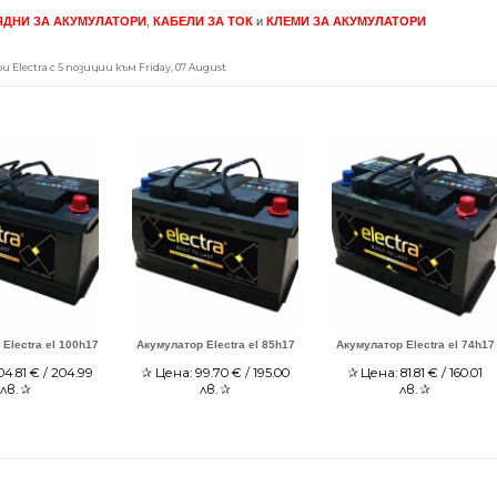
ЯДНИ ЗА АКУМУЛАТОРИ
,
КАБЕЛИ ЗА ТОК
и
КЛЕМИ ЗА АКУМУЛАТОРИ
Electra с 5 позиции към Friday, 07 August
Electra el 100h17
Акумулатор Electra el 85h17
Акумулатор Electra el 74h17
04.81
€ / 204.99
✰
Цена:
99.70
€ / 195.00
✰
Цена:
81.81
€ / 160.01
лв.
✰
лв.
✰
лв.
✰