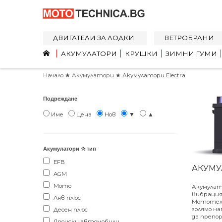
ДВИГАТЕЛИ ЗА ЛОДКИ
ВЕТРОБРАНИ
АКУМУЛАТОРИ
КРУШКИ
ЗИМНИ ГУМИ
Начало
★
Акумулатори
★ Акумулатори Electra
Подреждане
Име
Цена
Нов
▼
▲
Акумулатори ✰ тип
EFB
АКУМУ
AGM
Мото
Акумулато
вибрация 
Ляв плюс
Мототехн
голямо н
Десен плюс
да препо
Японски автомобили