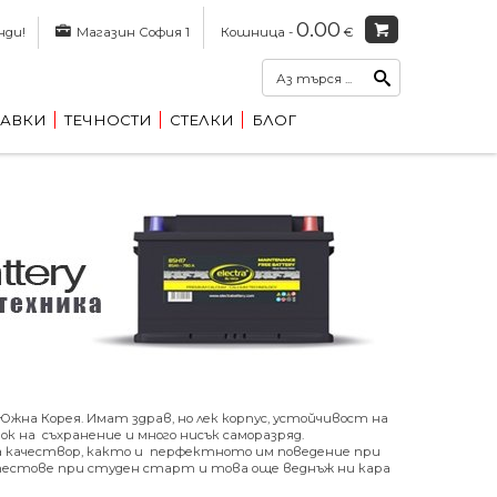
0.00
нди!
Магазин София 1
Кошница -
€
АВКИ
ТЕЧНОСТИ
СТЕЛКИ
БЛОГ
жна Корея. Имат здрав, но лек корпус, устойчивост на
к на съхранение и много нисък саморазряд.
а качествор, както и перфектното им поведение при
 тестове при студен старт и това още веднъж ни кара