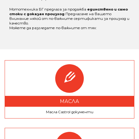
Мототехника БГ предлага за продажба
единствено и само
стоки с доказан произход
Предлагаме на вашето
внимание някой от по-важните сертификати за произход и
качество.
Можете да разгледате по-важните от тях:
МАСЛА
Масла Castrol документи