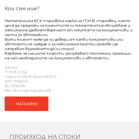
Кои сме ние?
Мототехника БГ е търговска марка на ГСМ-В, търговец, чиято
цел е да предложи на клиентите си компетентно обслужване и
максимална удоволетвореност от покупката на консумативи, и
части за автомобили.
Всеки клиент може да ни довери от какви консумативи или
авточасти се нуждае и за максимално кратки срокове ще
направим възможното да ги получи!
Вярваме, че нашите клиенти заслужават постоянни промоции
на най-необходимите им консумативи и авточасти.
Данни:
ГСМ-В ООД
София Ул.Яков Крайков 8-10
ЕИК ‎131162510
BG ‎131162510
Мол: Виктор Карабонев
МАГАЗИНИ
ПРОИЗХОД НА СТОКИ