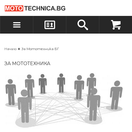
БЪРЗА ПОРЪЧКА
ПОРЪЧКА
ВХОД
РЕГИСТРАЦИЯ
Начало
★ За Мототехника БГ
ЗА МОТОТЕХНИКА