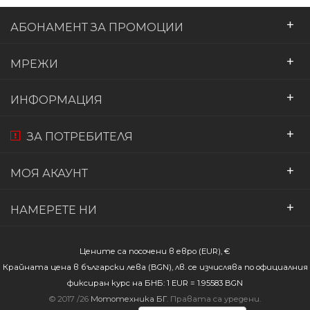
+
АБОНАМЕНТ ЗА ПРОМОЦИИ
+
МРЕЖИ
+
ИНФОРМАЦИЯ
+
ЗА ПОТРЕБИТЕЛЯ
+
МОЯ АКАУНТ
+
НАМЕРЕТЕ НИ
Цените са посочени в евро (EUR), €
Крайната цена в български лева (BGN), лв. се изчислява по официалния
фиксиран курс на БНБ: 1 EUR = 1.95583 BGN
© 2017 /26
Мототехника БГ
. Правата са уредени.