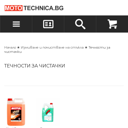
БЪРЗА ПОРЪЧКА
ПОРЪЧКА
ВХОД
РЕГИСТРАЦИЯ
Начало
★
Измиване и почистване на стъкла
★ Течности за
чистачки
ТЕЧНОСТИ ЗА ЧИСТАЧКИ