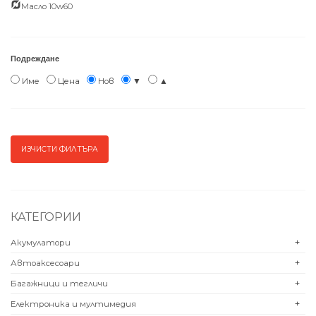
Масло 10w60
Подреждане
Име
Цена
Нов
▼
▲
КАТЕГОРИИ
Акумулатори
+
Автоаксесоари
+
Багажници и тегличи
+
Електроника и мултимедия
+