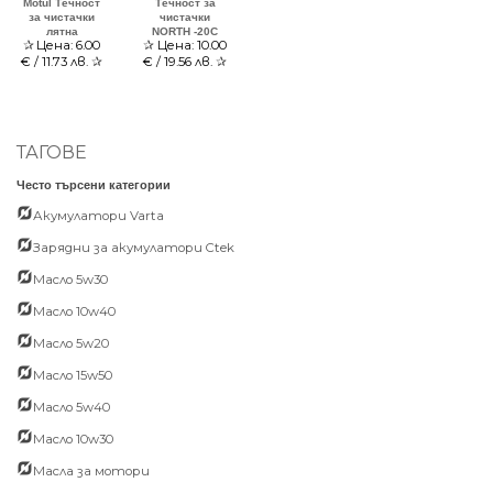
Motul Течност
Течност за
за чистачки
чистачки
лятна
NORTH -20С
✰
Цена:
6.00
✰
Цена:
10.00
€ / 11.73 лв.
✰
€ / 19.56 лв.
✰
ТАГОВЕ
Често търсени категории
Акумулатори Varta
Зарядни за акумулатори Ctek
Масло 5w30
Масло 10w40
Масло 5w20
Масло 15w50
Масло 5w40
Масло 10w30
Масла за мотори