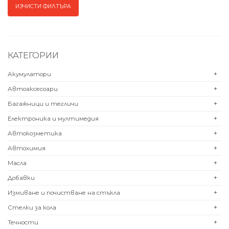
КАТЕГОРИИ
Акумулатори
+
Автоаксесоари
+
Багажници и тегличи
+
Електроника и мултимедия
+
Автокозметика
+
Автохимия
+
Масла
+
Добавки
+
Измиване и почистване на стъкла
+
Стелки за кола
+
Течности
+