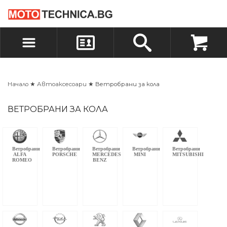
БЪРЗА ПОРЪЧКА
ПОРЪЧКА
ВХОД
РЕГИСТРАЦИЯ
Начало
★
Автоаксесоари
★ Ветробрани за кола
ВЕТРОБРАНИ ЗА КОЛА
Ветробрани
Ветробрани
Ветробрани
Ветробрани
Ветробрани
ALFA
PORSCHE
MERCEDES
MINI
MITSUBISHI
ROMEO
BENZ