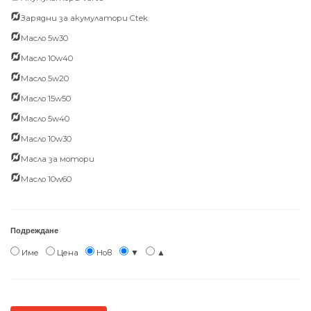
Зарядни за акумулатори Ctek
Масло 5w30
Масло 10w40
Масло 5w20
Масло 15w50
Масло 5w40
Масло 10w30
Масла за мотори
Масло 10w60
Подреждане
Име
Цена
Нов
▼
▲