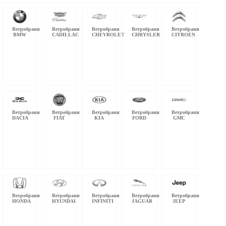
Ветробрани
Ветробрани
Ветробрани
Ветробрани
Ветробрани
BMW
CADILLAC
CHEVROLET
CHRYSLER
CITROEN
Ветробрани
Ветробрани
Ветробрани
Ветробрани
Ветробрани
DACIA
FIAT
KIA
FORD
GMC
Ветробрани
Ветробрани
Ветробрани
Ветробрани
Ветробрани
HONDA
HYUNDAI
INFINITI
JAGUAR
JEEP