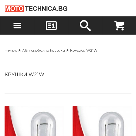
БЪРЗА ПОРЪЧКА
ПОРЪЧКА
ВХОД
РЕГИСТРАЦИЯ
Начало
★
Автомобилни крушки
★ Крушки W21W
КРУШКИ W21W