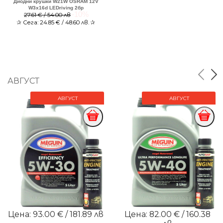
Диодни крушки W21W OSRAM 12V
W3x16d LEDriving 2бр
-10%
27.61 € / 54.00 лв
✰
Сега:
24.85
€ / 48.60 лв.
✰
АВГУСТ
АВГУСТ
АВГУСТ
Цена: 93.00 € / 181.89 лв
Цена: 82.00 € / 160.38