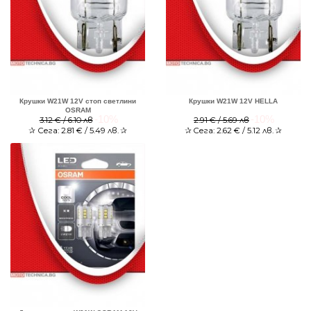
Крушки W21W 12V стоп светлини
Крушки W21W 12V HELLA
OSRAM
-10%
-10%
3.12 € / 6.10 лв
2.91 € / 5.69 лв
✰
Сега:
2.81
€ / 5.49 лв.
✰
✰
Сега:
2.62
€ / 5.12 лв.
✰