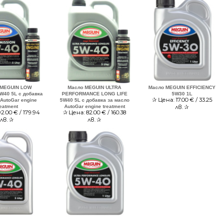
 MEGUIN LOW
Масло MEGUIN ULTRA
Масло MEGUIN EFFICIENCY
W40 5L с добавка
PERFORMANCE LONG LIFE
5W30 1L
✰
Цена:
17.00
€ / 33.25
 AutoGar engine
5W40 5L с добавка за масло
лв.
✰
reatment
AutoGar engine treatment
92.00
€ / 179.94
✰
Цена:
82.00
€ / 160.38
лв.
✰
лв.
✰