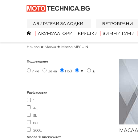
ДВИГАТЕЛИ ЗА ЛОДКИ
ВЕТРОБРАНИ
АКУМУЛАТОРИ
КРУШКИ
ЗИМНИ ГУМИ
Начало
★
Масла
★ Масла MEGUIN
Подреждане
Име
Цена
Нов
▼
▲
Разфасовки
1L
4L
5L
60L
МАСЛА
200L
Масла ✰ вискозитет