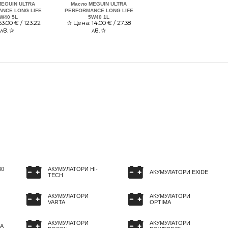
MEGUIN ULTRA
Масло MEGUIN ULTRA
NCE LONG LIFE
PERFORMANCE LONG LIFE
W40 5L
5W40 1L
63.00
€ / 123.22
✰
Цена:
14.00
€ / 27.38
лв.
✰
лв.
✰
80
АКУМУЛАТОРИ HI-
АКУМУЛАТОРИ EXIDE
TECH
АКУМУЛАТОРИ
АКУМУЛАТОРИ
VARTA
OPTIMA
АКУМУЛАТОРИ
АКУМУЛАТОРИ
A