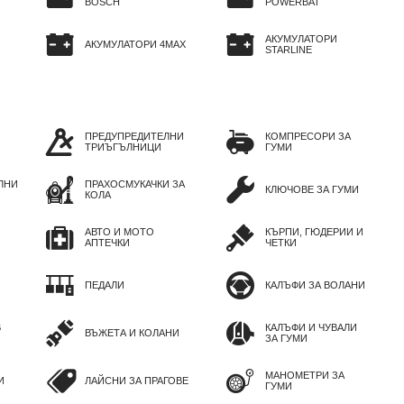
BOSCH
POWERBAT
АКУМУЛАТОРИ
АКУМУЛАТОРИ 4MAX
STARLINE
ПРЕДУПРЕДИТЕЛНИ
КОМПРЕСОРИ ЗА
ТРИЪГЪЛНИЦИ
ГУМИ
ЛНИ
ПРАХОСМУКАЧКИ ЗА
КЛЮЧОВЕ ЗА ГУМИ
КОЛА
АВТО И МОТО
КЪРПИ, ГЮДЕРИИ И
АПТЕЧКИ
ЧЕТКИ
ПЕДАЛИ
КАЛЪФИ ЗА ВОЛАНИ
В
КАЛЪФИ И ЧУВАЛИ
ВЪЖЕТА И КОЛАНИ
ЗА ГУМИ
МАНОМЕТРИ ЗА
И
ЛАЙСНИ ЗА ПРАГОВЕ
ГУМИ