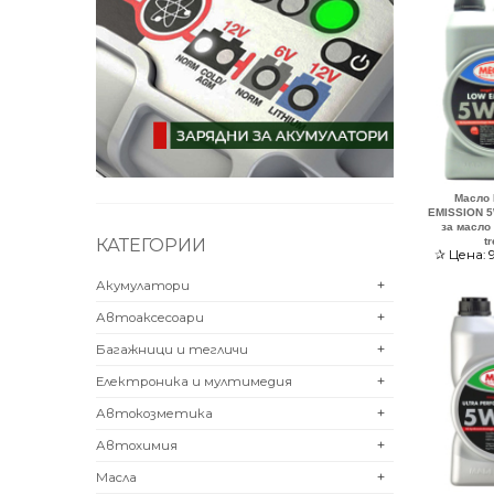
Масло
EMISSION 5
за масло
КАТЕГОРИИ
t
✰
Цена:
Акумулатори
+
Автоаксесоари
+
Багажници и тегличи
+
Електроника и мултимедия
+
Автокозметика
+
Автохимия
+
Масла
+