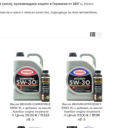
греси), произвеждани изцяло в Германия от 1847 г.,
когато
масла и греси с немско качество, подходящи за леки автомобили,
Масло MEGUIN COMPATIBLE
Масло MEGUIN EFFICIENCY
5W30 5L с добавка за масло
5W30 5L с добавка за масло
AutoGar engine treatment
AutoGar engine treatment
✰
Цена:
99.00
€ / 193.63
✰
Цена:
93.00
€ / 181.89
лв.
✰
лв.
✰