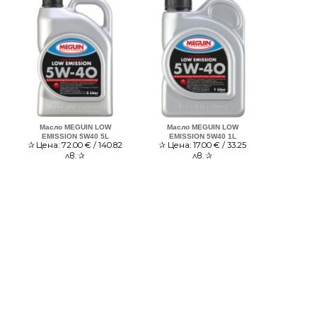
Масло MEGUIN LOW
Масло MEGUIN LOW
EMISSION 5W40 5L
EMISSION 5W40 1L
✰
Цена:
72.00
€ / 140.82
✰
Цена:
17.00
€ / 33.25
лв.
✰
лв.
✰