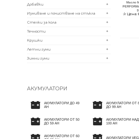
Масло 
Добавки
+
PERFORMA
5
Измиване и почистване на стъкла
+
✰
Цена:
Стелки за кола
+
Течности
+
Крушки
+
Летни гуми
+
Зимни гуми
+
АКУМУЛАТОРИ
АКУМУЛАТОРИ ДО 49
АКУМУЛАТОРИ ОТ 
AH
ДО 99 AH
АКУМУЛАТОРИ ОТ 50
АКУМУЛАТОРИ НАД
ДО 59 AH
100 AH
АКУМУЛАТОРИ ОТ 60
АКУМУЛАТОРИ VEG