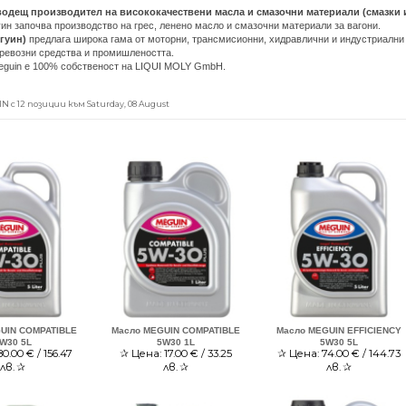
одещ производител на висококачествени масла и смазочни материали (смазки и 
ин започва производство на грес, ленено масло и смазочни материали за вагони.
гуин)
предлага широка гама от моторни, трансмисионни, хидравлични и индустриални 
превозни средства и промишлеността.
Meguin е 100% собственост на LIQUI MOLY GmbH.
 с 12 позиции към Saturday, 08 August
UIN COMPATIBLE
Масло MEGUIN COMPATIBLE
Масло MEGUIN EFFICIENCY
W30 5L
5W30 1L
5W30 5L
80.00
€ / 156.47
✰
Цена:
17.00
€ / 33.25
✰
Цена:
74.00
€ / 144.73
лв.
✰
лв.
✰
лв.
✰