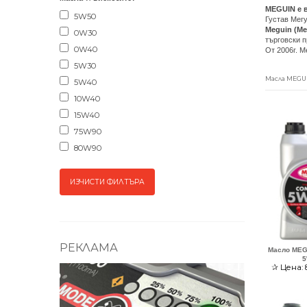
MEGUIN е в
5W50
Густав Мегу
Meguin (Ме
0W30
търговски 
0W40
От 2006г. 
5W30
Масла MEGUIN
5W40
10W40
15W40
75W90
80W90
РЕКЛАМА
Масло MEG
5
✰
Цена: