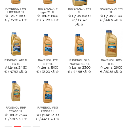
RAVENOL T-WS
RAVENOL ATF
RAVENOL ATF+4
RAVENOL ATF+4
LIFETIME 1L
type Z1 1L
4L
1L
✰
Цена:
18.00
✰
Цена:
18.00
✰
Цена:
80.00
✰
Цена:
21.00
€ / 35.20 лв.
✰
€ / 35.20 лв.
✰
€ / 156.47
€ / 41.07 лв.
✰
лв.
✰
RAVENOL ATF M
RAVENOL ATF
RAVENOL SLS
RAVENOL AWD
9G 1L
6HP 1L
75W140 GL 1L
H 1L
✰
Цена:
24.50
✰
Цена:
18.00
✰
Цена:
23.00
✰
Цена:
26.00
€ / 47.92 лв.
✰
€ / 35.20 лв.
✰
€ / 44.98 лв.
✰
€ / 50.85 лв.
✰
RAVENOL RHP
RAVENOL VSG
75W90 1L
75W90 1L
✰
Цена:
26.00
✰
Цена:
23.00
€ / 50.85 лв.
✰
€ / 44.98 лв.
✰