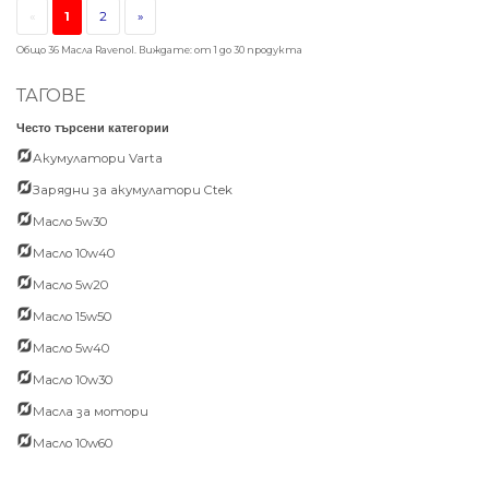
«
1
2
»
Общо 36 Масла Ravenol. Виждате: от 1 до 30 продукта
ТАГОВЕ
Често търсени категории
Акумулатори Varta
Зарядни за акумулатори Ctek
Масло 5w30
Масло 10w40
Масло 5w20
Масло 15w50
Масло 5w40
Масло 10w30
Масла за мотори
Масло 10w60