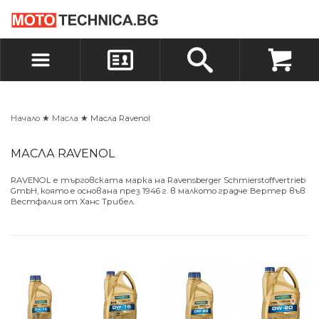
БЪРЗА ПОРЪЧКА
ПОРЪЧКА
ВХОД
РЕГИСТРАЦИЯ
Начало
★
Масла
★ Масла Ravenol
МАСЛА RAVENOL
RAVENOL е търговската марка на Ravensberger Schmierstoffvertrieb
GmbH, която е основана през 1946 г. в малкото градче Вертер във
Вестфалия от Ханс Трибел.