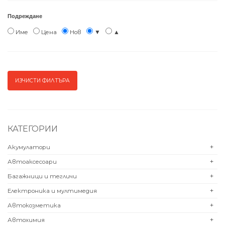
Подреждане
Име
Цена
Нов
▼
▲
КАТЕГОРИИ
Акумулатори
+
Автоаксесоари
+
Багажници и тегличи
+
Електроника и мултимедия
+
Автокозметика
+
Автохимия
+