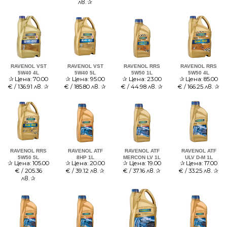
лв.
✰
RAVENOL VST
RAVENOL VST
RAVENOL RRS
RAVENOL RRS
5W40 4L
5W40 5L
5W50 1L
5W50 4L
✰
Цена:
70.00
✰
Цена:
95.00
✰
Цена:
23.00
✰
Цена:
85.00
€ / 136.91 лв.
✰
€ / 185.80 лв.
✰
€ / 44.98 лв.
✰
€ / 166.25 лв.
✰
RAVENOL RRS
RAVENOL ATF
RAVENOL ATF
RAVENOL ATF
5W50 5L
8HP 1L
MERCON LV 1L
ULV D-M 1L
✰
Цена:
105.00
✰
Цена:
20.00
✰
Цена:
19.00
✰
Цена:
17.00
€ / 205.36
€ / 39.12 лв.
✰
€ / 37.16 лв.
✰
€ / 33.25 лв.
✰
лв.
✰