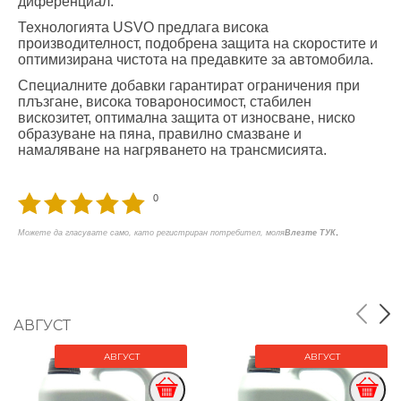
диференциал.
Технологията USVO предлага висока
производителност, подобрена защита на скоростите и
оптимизирана чистота на предавките за автомобила.
Специалните добавки гарантират ограничения при
плъзгане, висока товароносимост, стабилен
вискозитет, оптимална защита от износване, ниско
образуване на пяна, правилно смазване и
намаляване на нагряването на трансмисията.
0
.
Можете да гласувате само, като регистриран потребител, моля
Влезте ТУК
АВГУСТ
АВГУСТ
АВГУСТ