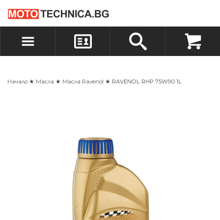
БЪРЗА ПОРЪЧКА
ПОРЪЧКА
ВХОД
РЕГИСТРАЦИЯ
Начало
★
Масла
★
Масла Ravenol
★ RAVENOL RHP 75W90 1L