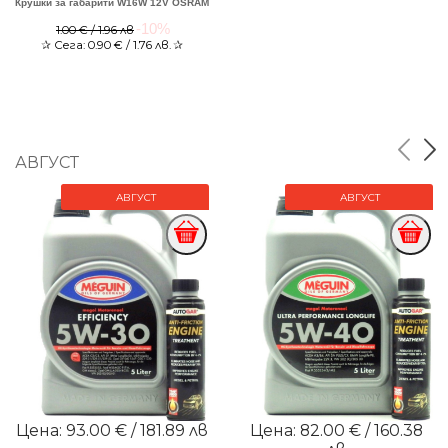
Крушки за габарити W16W 12V OSRAM
-10%
1.00 € / 1.96 лв
✰
Сега:
0.90
€ / 1.76 лв.
✰
АВГУСТ
АВГУСТ
АВГУСТ
Цена: 93.00 € / 181.89 лв
Цена: 82.00 € / 160.38