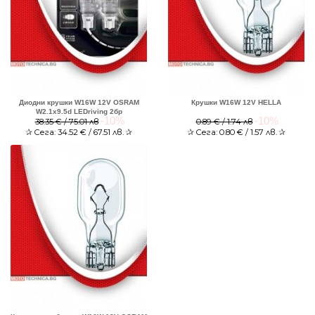
Диодни крушки W16W 12V OSRAM
Крушки W16W 12V HELLA
W2.1x9.5d LEDriving 2бр
-10%
-10%
38.35 € / 75.01 лв
0.89 € / 1.74 лв
✰
Сега:
34.52
€ / 67.51 лв.
✰
✰
Сега:
0.80
€ / 1.57 лв.
✰