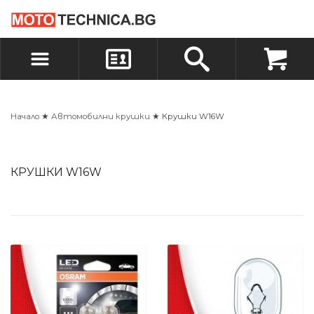
БЪРЗА ПОРЪЧКА
ПОРЪЧКА
ВХОД
РЕГИСТРАЦИЯ
Начало
★
Автомобилни крушки
★ Крушки W16W
КРУШКИ W16W