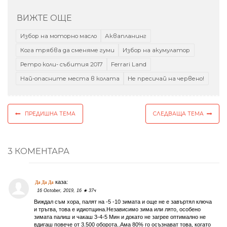
ВИЖТЕ ОЩЕ
Избор на моторно масло
Аквапланинг
Кога трябва да сменяме гуми
Избор на акумулатор
Ретро коли- събития 2017
Ferrari Land
Най-опасните места в колата
Не пресичай на червено!
ПРЕДИШНА ТЕМА
СЛЕДВАЩА ТЕМА
3 КОМЕНТАРА
каза:
Да Да Да
16 October, 2019, 16 ★ 37ч
Виждал съм хора, палят на -5 -10 зимата и още не е завъртял ключа
и тръгва, това е идиотщина.Независимо зима или лято, особено
зимата палиш и чакаш 3-4-5 Мин и докато не загрее оптимално не
вдигаш повече от 3.500 оборота..Ама 80% го осъзнават това, когато