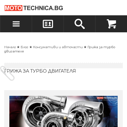
БЪРЗА ПОРЪЧКА
ПОРЪЧКА
ВХОД
РЕГИСТРАЦИЯ
Начало
★
Блог
★
Консумативи и авточасти
★ Грижа за турбо
двигателя
ГРИЖА ЗА ТУРБО ДВИГАТЕЛЯ