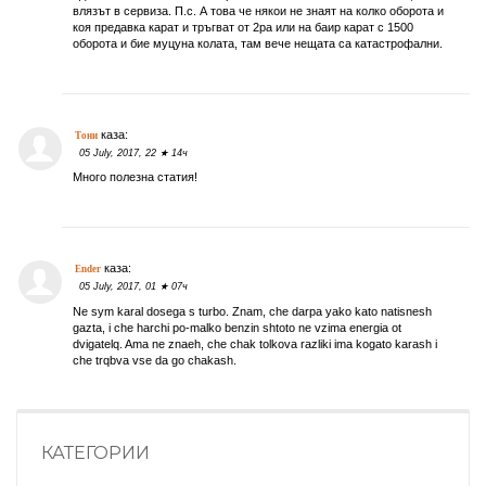
влязът в сервиза. П.с. А това че някои не знаят на колко оборота и
коя предавка карат и тръгват от 2ра или на баир карат с 1500
оборота и бие муцуна колата, там вече нещата са катастрофални.
каза:
Тони
05 July, 2017, 22 ★ 14ч
Много полезна статия!
каза:
Ender
05 July, 2017, 01 ★ 07ч
Ne sym karal dosega s turbo. Znam, che darpa yako kato natisnesh
gazta, i che harchi po-malko benzin shtoto ne vzima energia ot
dvigatelq. Ama ne znaeh, che chak tolkova razliki ima kogato karash i
che trqbva vse da go chakash.
КАТЕГОРИИ