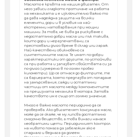
Маслото е кръвта на нашия двигател. От
него зависи гладкото протичане на работа
на механиката и е изключително важно то
да дава надеждна защита на всички
елементи, дори и в условия на най-
екстремни натоварвания при мощни
машини. За това, не бива да рискуваме с
недостатъчно добри масла или пък такива,
които дори и неразпечатвани, са
престоявали дълго време в склад или гараж.
Най-качествени обикновено са
синтетичните масла. Те имат по-добри
характеристики от другите, по-устойчиви
са при работа и запазват свойствата си за
по-дълго (измерено в по-голям пробег
километри). Що се отнася до филтрите, те
са бариерата, която предпазва от попадане
на замърсявания, сажди и остатъчни
частици от маслото между компонентите
на прецизната механика в мотора. Затова
качеството им е също от голямо значение.
Много е важно маслото периодично да се
проверява. Ако двигателят консумира масло,
може да се окаже, че му липсва достатъчно
смазочно вещество, а това винаги нанася
необратими щети. Периодичният контрол
на нивото помага да забележим ако е
спаднало и веднага да долеем.