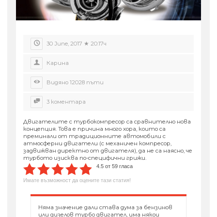
30 June, 2017 ★ 20:17ч
Карина
Видяно 12028 пъти
3 коментара
Двигателите с турбокомпресор са сравнително нова
концепция. Това е причина много хора, които са
преминали от традиционните автомобили с
атмосферни двигатели (с механичен компресор,
задвижван директно от двигателя), да не са наясно, че
турбото изисква по-специфични грижи.
4.5 от 59 гласа
Имате възможност да оцените тази статия!
Няма значение дали става дума за бензинов
или дизелов турбо двигател, има някои