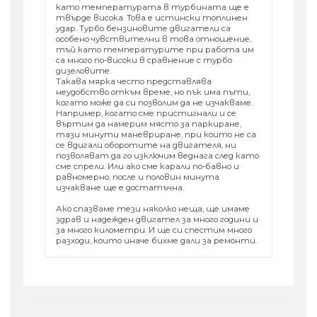
като температурата в турбината ще е
твърде висока. Това е истински топлинен
удар. Турбо бензиновите двигатели са
особено чувствителни в това отношение,
тъй като температурите при работа им
са много по-високи в сравнение с турбо
дизеловите.
Такава мярка често представлява
неудобство откъм време, но пък има пъти,
когато може да си позволим да не изчакваме.
Например, когато сме пристигнали и се
въртим да намерим място за паркиране,
тази минути маневриране, при които не са
се вдигали оборотите на двигателя, ни
позволяват да го изключим веднага след като
сме спрели. Или ако сме карали по-бавно и
равномерно, после и половин минута
изчакване ще е достатъчна.
Ако спазваме тези няколко неща, ще имаме
здрав и надежден двигател за много години и
за много километри. И ще си спестим много
разходи, които иначе бихме дали за ремонти.