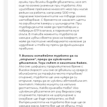
грижи при всички видове двигатели, но е от
още по-голямо значение при турбото. Ако
изискваме прекалено много от него при нисък
режим на работа, например 1200 rmp,
подлагаме компонентите на твърде голямо
натоварване. С времето се нанасят щети
по горивните камери и цилиндрите. При
турбодизелите може да претоварим и
повредим ЕГР клапана, а подмяната му е
скъпа. В такива моменти турбото се
намира извън своята зона на комфорт, не
може да постигне необходимото налягане за
издухване и това му пречи да функционира
правилно.
7. Винаги оставяйте турбото да си
„отдъхне“, преди да изключите
двигателя. Този съвет е наистина важен.
Ако сме шофирали продължително време с
висока скорост или сме се движили из града (с
обичайното за трафика често тръгване/
спиране), турбото ще има нужда да си
отдъхне, преди да се изключи автомобила от
контакт. Няколко минути са напълно
достатъчни. Какво означава това? Ако
изключим двигателя от раз веднага след
спирането, процеса на циркулиране и
смазване ще бъде прекратен, но във
вътрешността на турбото все още ще се
намира масло, което все ще се овъгли, тъй