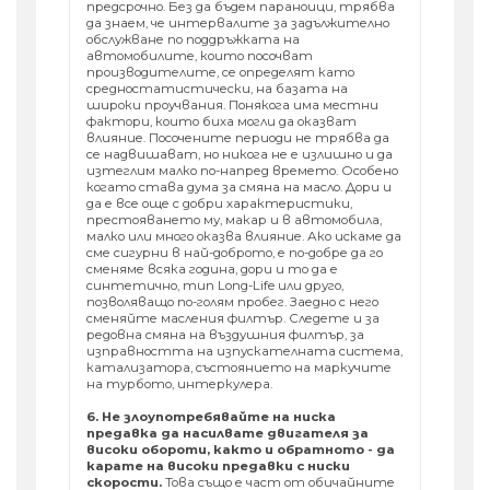
предсрочно. Без да бъдем параноици, трябва
да знаем, че интервалите за задължително
обслужване по поддръжката на
автомобилите, които посочват
производителите, се определят като
средностатистически, на базата на
широки проучвания. Понякога има местни
фактори, които биха могли да оказват
влияние. Посочените периоди не трябва да
се надвишават, но никога не е излишно и да
изтеглим малко по-напред времето. Особено
когато става дума за смяна на масло. Дори и
да е все още с добри характеристики,
престояването му, макар и в автомобила,
малко или много оказва влияние. Ако искаме да
сме сигурни в най-доброто, е по-добре да го
сменяме всяка година, дори и то да е
синтетично, тип Long-Life или друго,
позволяващо по-голям пробег. Заедно с него
сменяйте масления филтър. Следете и за
редовна смяна на въздушния филтър, за
изправността на изпускателната система,
катализатора, състоянието на маркучите
на турбото, интеркулера.
6. Не злоупотребявайте на ниска
предавка да насилвате двигателя за
високи обороти, както и обратното - да
карате на високи предавки с ниски
скорости.
Това също е част от обичайните