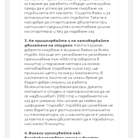
го караме да заработи твърде интензивно,
преди да е успяло да започне смазване на
турбината от маслото. Същото важи и за
останалите части от турбото. Така че е
най-добре да стартираме двигателя при
натиснат съединител (спестяваме усилие
на стартера) и без да подаваме газ.
3. Не пришпорвайте и не натоварвайте
двигателя на студено
. Както казахме,
доброто смазване е жизнено важно за всяко
турбо. Ако още от запалването започваме с
преминаване към 4000 rmp (оборота в
минута) и подлагаме мотора на голямо
натоварване (подаваме силно газ), ще
причиним щети по онези компоненти в
системата, които не са имали време да
бъдат добре смазани за работа,
включително турбокомпресора. Докато
моторът е студен, е препоръчително да не
се надвишават 2000 rmp и подаването на
газ да е умерено. Ако искаме да можем да
шофираме "пъргаво", трябва да изчакваме не
само водата да е достигнала оптималната
си температура, но и маслото да се е загряло,
за което е нужно двигателят да е поработил
най-малко 15 минути.
4. Винаги използвайте най-
висококачествени масла и филтри.