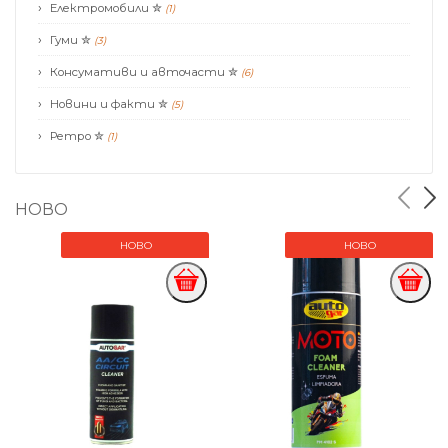
Електромобили
✮
(1)
Гуми
✮
(3)
Консумативи и авточасти
✮
(6)
Новини и факти
✮
(5)
Ретро
✮
(1)
НОВО
НОВО
НОВО