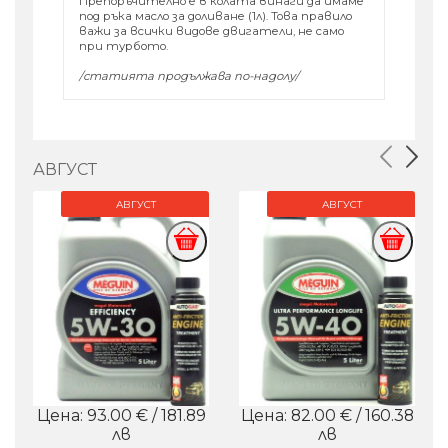
Препоръчително е в колата винаги да имаме
под ръка масло за доливане (1л). Това правило
важи за всички видове двигатели, не само
при турбото.
/статията продължава по-надолу/
АВГУСТ
АВГУСТ
АВГУСТ
Цена: 93.00 € / 181.89
Цена: 82.00 € / 160.38
лв
лв