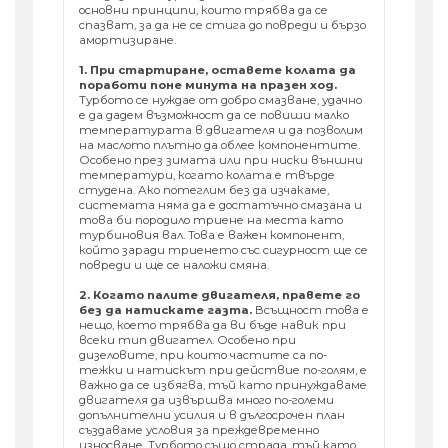
основни принципи, които трябва да се
спазват, за да не се стига до повреди и бързо
амортизиране.
1. При стартиране, оставете колата да
поработи поне минута на празен ход.
Турбото се нуждае от добро смазване, удачно
е да дадем възможност да се повиши малко
температурата в двигателя и да позволим
на маслото плътно да облее компонентите.
Особено през зимата или при ниски външни
температури, когато колата е твърде
студена. Ако потеглим без да изчакаме,
системата няма да е достатъчно смазана и
това би породило триене на места като
турбиновия вал. Това е важен компонент,
който заради триенето със сигурност ще се
повреди и ще се наложи смяна.
2. Когато палите двигателя, правете го
без да натискате газта.
Всъщност това е
нещо, което трябва да ви бъде навик при
всеки тип двигател. Особено при
дизеловите, при които частите са по-
тежки и натискът при действие по-голям, е
важно да се избягва, тъй като принуждаваме
двигателя да извършва много по-големи
допълнителни усилия и в дългосрочен план
създаваме условия за преждевременно
износване. Турбото също страда, тъй като