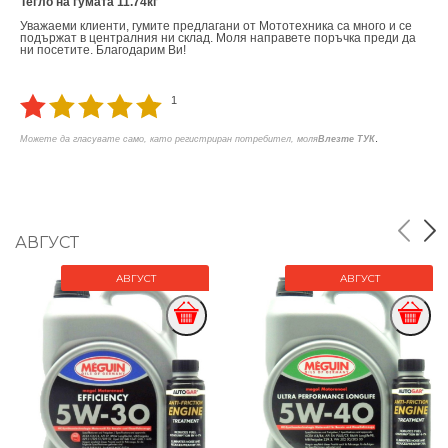
Тегло на гумата 11.74кг
Уважаеми клиенти, гумите предлагани от Мототехника са много и се
подържат в централния ни склад. Моля направете поръчка преди да
ни посетите. Благодарим Ви!
1
.
Можете да гласувате само, като регистриран потребител, моля
Влезте ТУК
АВГУСТ
АВГУСТ
АВГУСТ