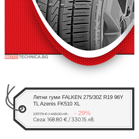
Летни гуми FALKEN 275/30Z R19 96Y
TL Azenis FK510 XL
- 29%
237.75 € / 465.00 лв.
Сега: 168.80 € / 330.15 лв.