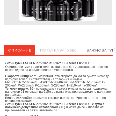
ОПИСАНИЕ
ПОРЪЧКА ЗА 10 SEC!
ВАЖНО ЗА ГУ
Летни гуми FALKEN 275/30Z R19 96Y TL Azenis FK510 XL
Оригинални
гуми за леки коли, летни с нов дот и доставка до посочен
от вас адрес на изгодна цена от
Мототехника.
Скоростен индекс Y
- максималната скорост, до която гумата може да
издържи товар, съответстващ на товарния й индекс:
M-130km/h Q-160km/h T-190km/h V-240km/h N-140km/h R-170km/h U-
200km/h W-270km/h P-150km/h S-280km/h H-210km/h Y-300km/h
Теглови индекс 96
- показва каква тежест гумата може да поддържа,
например 91 отговаря на 615кг за всяка гума при максимално налягане
на въздуха.
Винаги избирайте правилен теглови индекс съобразен с теглото на
вашия автомобил.
Летни гуми FALKEN 275/30Z R19 96Y TL Azenis FK510 XL е гума с
повишено допустимо натоварване (XL)
и може да се използва от
притежатели на тежки автомобили.