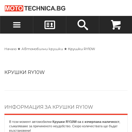
БЪРЗА ПОРЪЧКА
ПОРЪЧКА
ВХОД
РЕГИСТРАЦИЯ
Начало
★
Автомобилни крушки
★ Крушки RY10W
КРУШКИ RY10W
ИНФОРМАЦИЯ ЗА КРУШКИ RY10W
В този момент автомобилни
Крушки RY10W са с изчерпана наличност
,
съжаляваме за причиненото неудобство. Скоро количествата ще бъдат
възстановени!