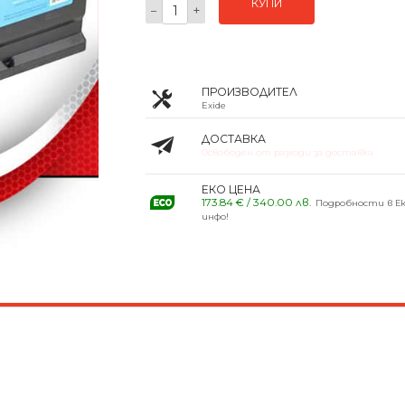
КУПИ
−
+
ПРОИЗВОДИТЕЛ
Exide
ДОСТАВКА
Освободен от разходи за доставка
ЕКО ЦЕНА
173.84 € / 340.00 лв.
Подробности в Ек
инфо!