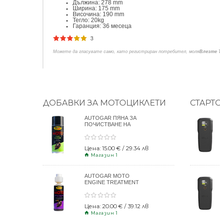
Дължина: 278 mm
Ширина: 175 mm
Височина: 190 mm
Тегло: 20kg
Гаранция: 36 месеца
3
Можете да гласувате само, като регистриран потребител, моля
Влезте 
ДОБАВКИ ЗА МОТОЦИКЛЕТИ
СТАРТ
AUTOGAR ПЯНА ЗА
ПОЧИСТВАНЕ НА
КАСКИ 400ml
Цена: 15.00 € / 29.34 лв
Магазин 1
AUTOGAR MOTO
ENGINE TREATMENT
DRY CLUTCH 250ml
Цена: 20.00 € / 39.12 лв
Магазин 1