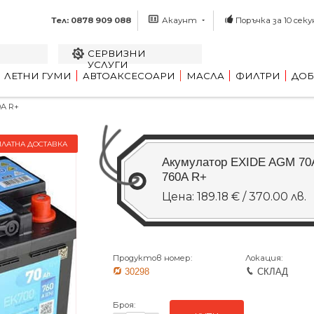
Тел: 0878 909 088
Акаунт
Поръчка за 10 секу
СЕРВИЗНИ
УСЛУГИ
ЛЕТНИ ГУМИ
АВТОАКСЕСОАРИ
МАСЛА
ФИЛТРИ
ДОБ
A R+
ПЛАТНА ДОСТАВКА
Акумулатор EXIDE AGM 7
760A R+
Цена: 189.18 € / 370.00 лв.
Продуктов номер:
Локация:
30298
СКЛАД
Броя: