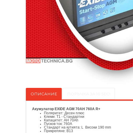
ОПИСАНИЕ
ПОРЪЧКА ЗА 10 SEC!
Акумулатор EXIDE AGM 70AH 760A R+
Поляритет: Десен плюс
Клеми: T1 - Стандартни
Капацитет: AH 70Ah
Пусков ток: 760A
Стандарт на кутията: L Високи 190 mm
Прикрепяне: B13