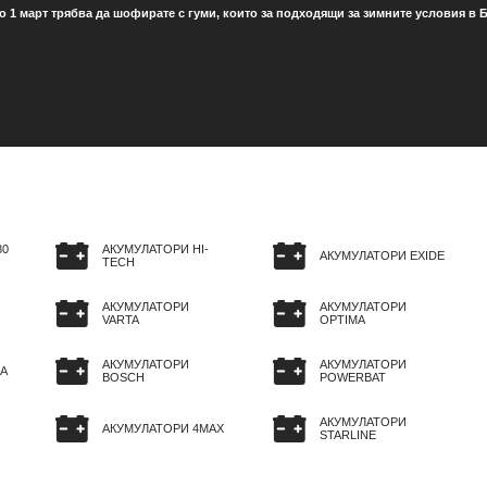
о 1 март трябва да шофирате с гуми, които за подходящи за зимните условия в Б
80
АКУМУЛАТОРИ HI-
АКУМУЛАТОРИ EXIDE
TECH
АКУМУЛАТОРИ
АКУМУЛАТОРИ
VARTA
OPTIMA
АКУМУЛАТОРИ
АКУМУЛАТОРИ
A
BOSCH
POWERBAT
АКУМУЛАТОРИ
АКУМУЛАТОРИ 4MAX
STARLINE