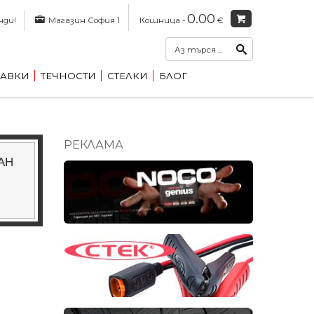
0.00
нди!
Магазин София 1
Кошница -
€
АВКИ
ТЕЧНОСТИ
СТЕЛКИ
БЛОГ
РЕКЛАМА
0AH