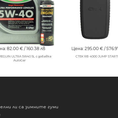
а: 82.00 € / 160.38 лв
Цена: 295.00 € / 576.9
MEGUIN ULTRA 5W40 5L с добавка
CTEK RB 4000 JUMP START
AutoGar
лни ли са зимните гуми
о