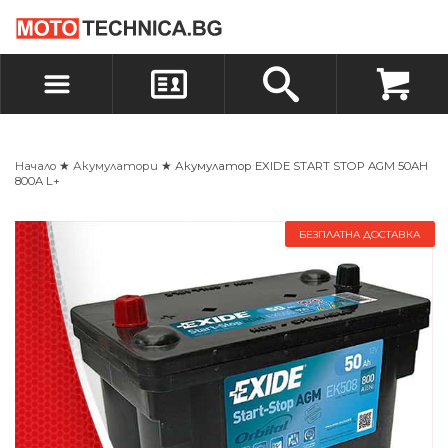
БЪРЗА ПОРЪЧКА
ПОРЪЧКА
ВХОД
РЕГИСТРАЦИЯ
Начало
★
Акумулатори
★ Акумулатор EXIDE START STOP AGM 50AH
800A L+
БЕЗПЛАТНА ДОСТАВКА