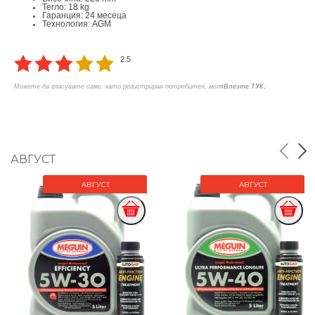
Тегло: 18 kg
Гаранция: 24 месеца
Технология: AGM
2.5
.
Можете да гласувате само, като регистриран потребител, моля
Влезте ТУК
АВГУСТ
АВГУСТ
АВГУСТ