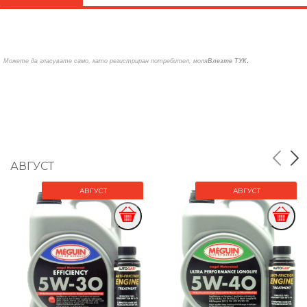
.
Можете да гласувате само, като регистриран потребител, моля
Влезте ТУК
АВГУСТ
АВГУСТ
АВГУСТ