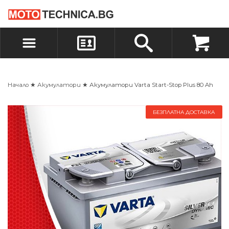
БЪРЗА ПОРЪЧКА
ПОРЪЧКА
ВХОД
РЕГИСТРАЦИЯ
Начало
★
Акумулатори
★ Акумулатори Varta Start-Stop Plus 80 Ah
БЕЗПЛАТНА ДОСТАВКА