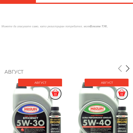
.
Можете да гласувате само, като регистриран потребител, моля
Влезте ТУК
АВГУСТ
АВГУСТ
АВГУСТ