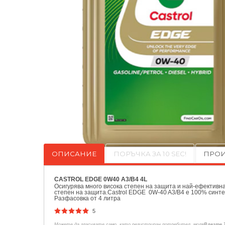
ОПИСАНИЕ
ПОРЪЧКА ЗА 10 SEC!
ПРОИ
CASTROL EDGE 0W40 A3/B4 4L
Осигурява много висока степен на защита и най-ефективна 
степен на защита.Castrol EDGE 0W-40 A3/B4 е 100% синте
Разфасовка от 4 литра
5
Можете да гласувате само, като регистриран потребител, моля
Влезте 