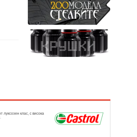
 луксозен клас, с висока
.