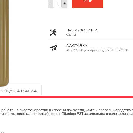
КУПИ
−
+
ПРОИЗВОДИТЕЛ
Castrol
ДОСТАВКА
4€ / 7.82 лв. за поръчки до 60 € / 117.35 лв.
ЗХОД НА МАСЛА
работа на високоскоростни и спортни двигатели, както и превозни средства от
тично моторно масло, изработенo с Titanium FST за здравина и издръжливост
.
ТУК