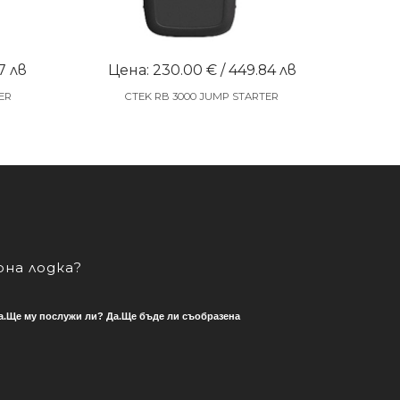
7 лв
Цена: 230.00 € / 449.84 лв
ER
CTEK RB 3000 JUMP STARTER
рна лодка?
 Да.Ще му послужи ли? Да.Ще бъде ли съобразена