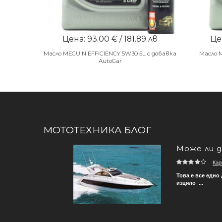
Цена: 93.00 € / 181.89 лв
Цен
Масло MEGUIN EFFICIENCY 5W30 5L с добавка
Масло 
AutoGar
МОТОТЕХНИКА БЛОГ
Може ли д
Кар
ече не трябва да се грижи
Това е все едно
изцяло ...