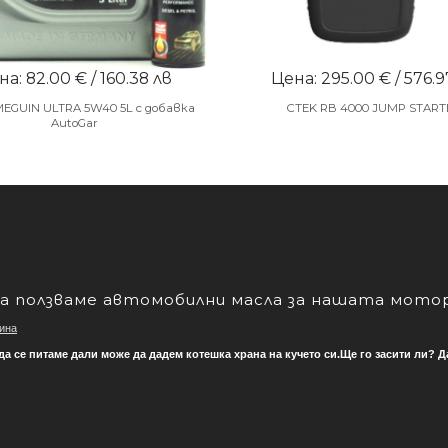
а: 82.00 € / 160.38 лв
Цена: 295.00 € / 576.9
MEGUIN ULTRA 5W40 5L с добавка
CTEK RB 4000 JUMP START
AutoGar
а ползваме автомобилни масла за нашата мото
ина
 да се питаме дали може да дадем котешка храна на кучето си.Ще го засити ли?