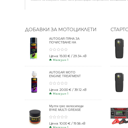
ДОБАВКИ ЗА МОТОЦИКЛЕТИ
СТАРТ
AUTOGAR ПЯНА ЗА
ПОЧИСТВАНЕ НА
КАСКИ 400ml
Цена: 15.00 € / 29.34 лв
Магазин 1
AUTOGAR MOTO
ENGINE TREATMENT
DRY CLUTCH 250ml
Цена: 20.00 € / 39.12 лв
Магазин 1
Мулти грес велосипеди
BYKE MULTI GREASE
120gr
Цена: 10.00 € / 19.56 лв
Магазин 1