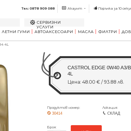
Тел: 0878 909 088
Акаунт
Поръчка за 10 секу
СЕРВИЗНИ
УСЛУГИ
ЛЕТНИ ГУМИ
АВТОАКСЕСОАРИ
МАСЛА
ФИЛТРИ
ДОБ
B4 4L
CASTROL EDGE 0W40 A3/B
4L
Цена: 48.00 € / 93.88 лв.
Продуктов номер:
Локация:
30414
СКЛАД
Броя: