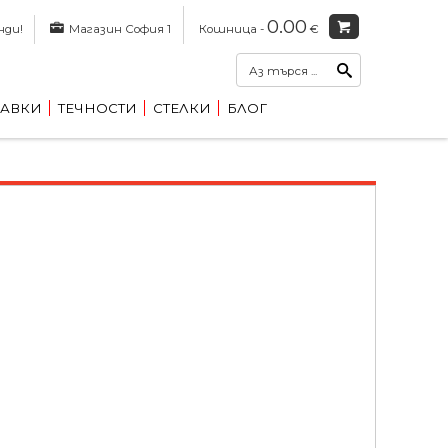
0.00
нди!
Магазин София 1
Кошница -
€
АВКИ
ТЕЧНОСТИ
СТЕЛКИ
БЛОГ