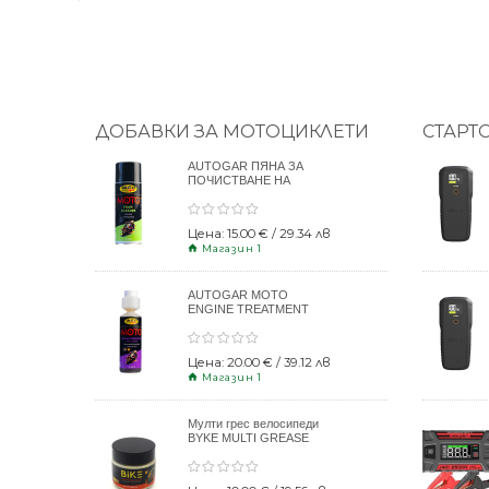
ДОБАВКИ ЗА МОТОЦИКЛЕТИ
СТАРТ
AUTOGAR ПЯНА ЗА
ПОЧИСТВАНЕ НА
КАСКИ 400ml
Цена: 15.00 € / 29.34 лв
Магазин 1
AUTOGAR MOTO
ENGINE TREATMENT
DRY CLUTCH 250ml
Цена: 20.00 € / 39.12 лв
Магазин 1
Мулти грес велосипеди
BYKE MULTI GREASE
120gr