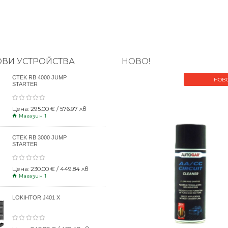
ОВИ УСТРОЙСТВА
НОВО!
CTEK RB 4000 JUMP
НОВ
STARTER
Цена: 295.00 € / 576.97 лв
Магазин 1
CTEK RB 3000 JUMP
STARTER
Цена: 230.00 € / 449.84 лв
Магазин 1
LOKIHTOR J401 X