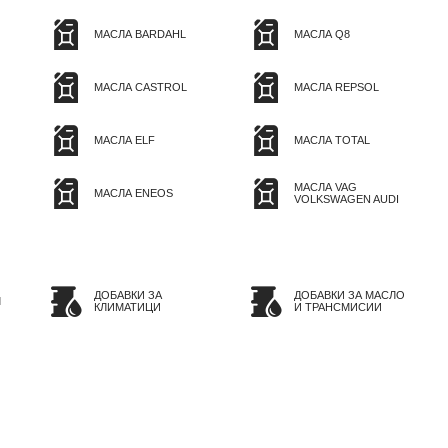
МАСЛА BARDAHL
МАСЛА Q8
МАСЛА CASTROL
МАСЛА REPSOL
МАСЛА ELF
МАСЛА TOTAL
МАСЛА VAG
МАСЛА ENEOS
VOLKSWAGEN AUDI
ДОБАВКИ ЗА
ДОБАВКИ ЗА МАСЛО
Л
КЛИМАТИЦИ
И ТРАНСМИСИИ