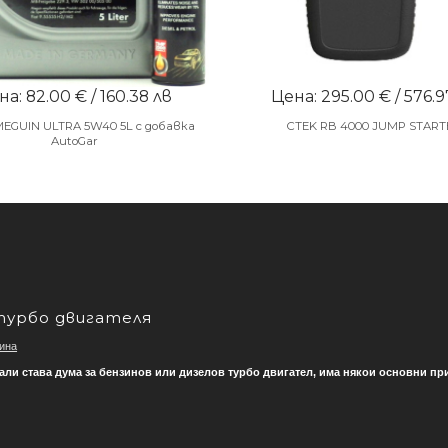
а: 82.00 € / 160.38 лв
Цена: 295.00 € / 576.9
MEGUIN ULTRA 5W40 5L с добавка
CTEK RB 4000 JUMP START
AutoGar
турбо двигателя
ина
али става дума за бензинов или дизелов турбо двигател, има някои основни принц