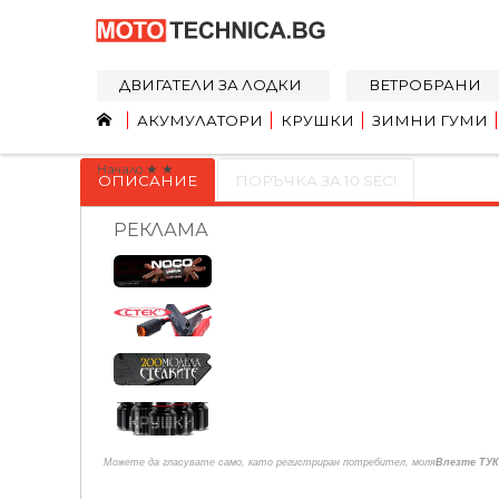
ДВИГАТЕЛИ ЗА ЛОДКИ
ВЕТРОБРАНИ
АКУМУЛАТОРИ
КРУШКИ
ЗИМНИ ГУМИ
Начало
★
★
ОПИСАНИЕ
ПОРЪЧКА ЗА 10 SEC!
РЕКЛАМА
Можете да гласувате само, като регистриран потребител, моля
Влезте ТУК