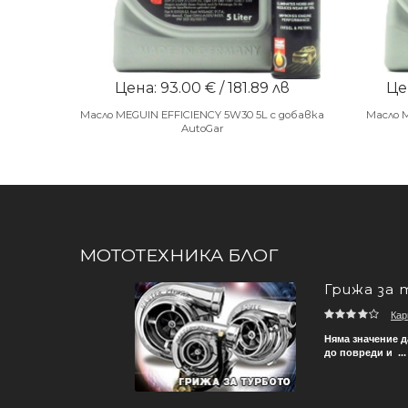
Цена: 93.00 € / 181.89 лв
Цен
Масло MEGUIN EFFICIENCY 5W30 5L с добавка
Масло 
AutoGar
МОТОТЕХНИКА БЛОГ
Грижа за 
Кар
 гумите на автомобила ви
Няма значение д
до повреди и ...