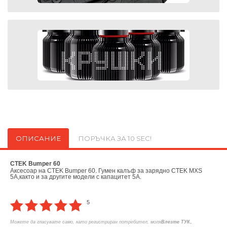
ОПИСАНИЕ
ПОРЪЧКА ЗА 10 SEC!
CTEK Bumper 60
Аксесоар на CTEK Bumper 60. Гумен калъф за зарядно CTEK MXS
5A,както и за другите модели с капацитет 5А.
5
.
Можете да гласувате само, като регистриран потребител, моля
Влезте ТУК