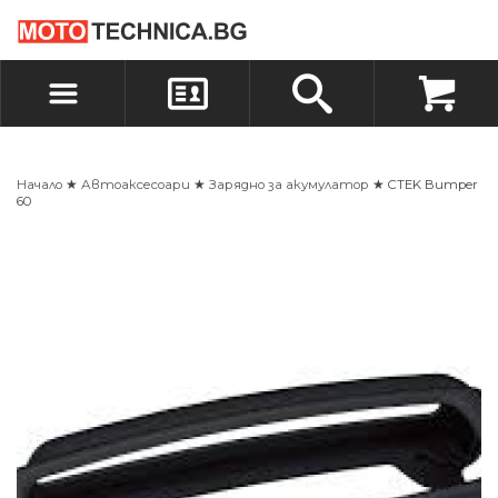
БЪРЗА ПОРЪЧКА
ПОРЪЧКА
ВХОД
РЕГИСТРАЦИЯ
Начало
★
Автоаксесоари
★
Зарядно за акумулатор
★ CTEK Bumper
60