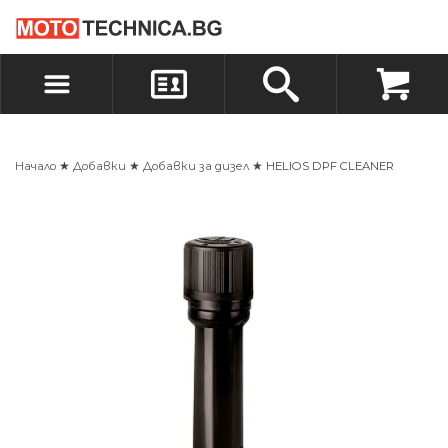
БЪРЗА ПОРЪЧКА
ПОРЪЧКА
ВХОД
РЕГИСТРАЦИЯ
Начало
★
Добавки
★
Добавки за дизел
★ HELIOS DPF CLEANER