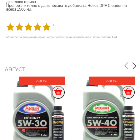
дизелово гориво
Препоръчително е да използвате добавката Helios DPF Cleaner на
всеки 1500 км.
0
.
Можете да гласувате само, като регистриран потребител, моля
Влезте ТУК
АВГУСТ
АВГУСТ
АВГУСТ