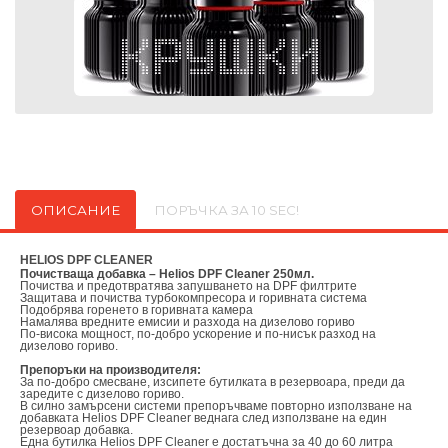
ОПИСАНИЕ
ПОРЪЧКА ЗА 10 SEC!
HELIOS DPF CLEANER
Почистваща добавка – Helios DPF Cleaner 250мл.
Почиства и предотвратява запушването на DPF филтрите
Защитава и почиства турбокомпресора и горивната система
Подобрява горенето в горивната камера
Намалява вредните емисии и разхода на дизелово гориво
По-висока мощност, по-добро ускорение и по-нисък разход на
дизелово гориво.
Препоръки на производителя:
За по-добро смесване, изсипете бутилката в резервоара, преди да
заредите с дизелово гориво.
В силно замърсени системи препоръчваме повторно използване на
добавката Helios DPF Cleaner веднага след използване на един
резервоар добавка.
Една бутилка Helios DPF Cleaner е достатъчна за 40 до 60 литра