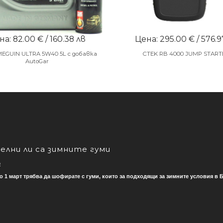
а: 82.00 € / 160.38 лв
Цена: 295.00 € / 576.9
MEGUIN ULTRA 5W40 5L с добавка
CTEK RB 4000 JUMP START
AutoGar
лни ли са зимните гуми
о
о 1 март трябва да шофирате с гуми, които за подходящи за зимните условия в Б