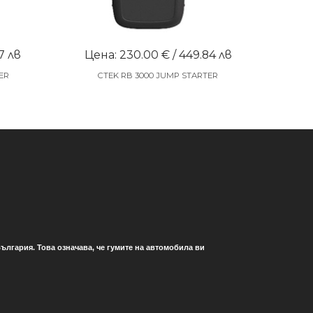
7 лв
Цена: 230.00 € / 449.84 лв
ER
CTEK RB 3000 JUMP STARTER
ългария. Това означава, че гумите на автомобила ви