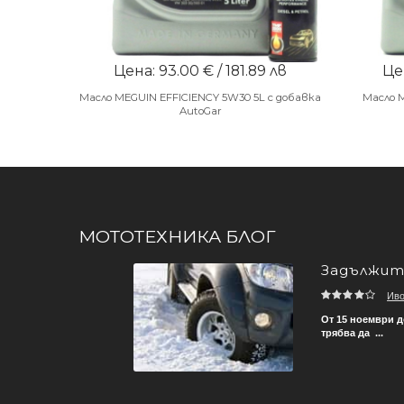
Цена: 93.00 € / 181.89 лв
Цен
Масло MEGUIN EFFICIENCY 5W30 5L с добавка
Масло 
AutoGar
МОТОТЕХНИКА БЛОГ
Задължите
Ив
зват, за да не се стига
От 15 ноември д
трябва да ...