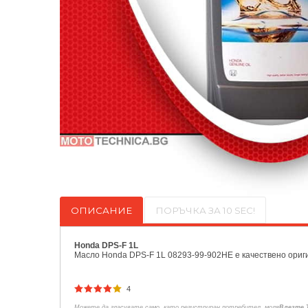
ОПИСАНИЕ
ПОРЪЧКА ЗА 10 SEC!
Honda DPS-F 1L
Масло Honda DPS-F 1L 08293-99-902HE е качествено ори
4
Можете да гласувате само, като регистриран потребител, моля
Влезте 