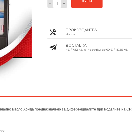
КУПИ
−
+
ПРОИЗВОДИТЕЛ
Honda
ДОСТАВКА
4€ / 7.82 лв. за поръчки до 60 € / 117.35 лв.
гинално масло Хонда предназначено за диференциалите при моделите на CR
.
ТУК