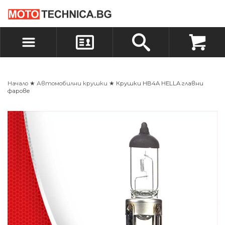
БЪРЗА ПОРЪЧКА
ПОРЪЧКА
ВХОД
РЕГИСТРАЦИЯ
Начало
★
Автомобилни крушки
★ Крушки HB4A HELLA главни
фарове