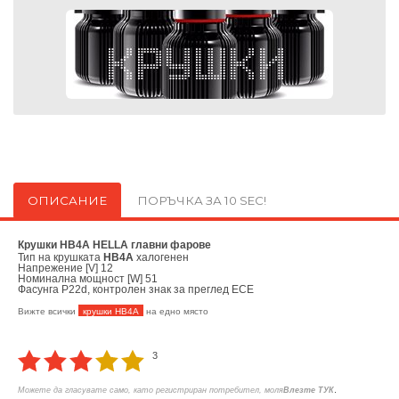
ОПИСАНИЕ
ПОРЪЧКА ЗА 10 SEC!
Крушки HB4A HELLA главни фарове
Тип на крушката
HB4A
халогенен
Напрежение [V] 12
Номинална мощност [W] 51
Фасунга P22d, контролен знак за преглед ECE
Вижте всички
крушки HB4A
на едно място
3
.
Можете да гласувате само, като регистриран потребител, моля
Влезте ТУК