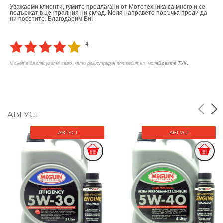
Уважаеми клиенти, гумите предлагани от Мототехника са много и се
подържат в централния ни склад. Моля направете поръчка преди да
ни посетите. Благодарим Ви!
4
.
Можете да гласувате само, като регистриран потребител, моля
Влезте ТУК
АВГУСТ
АВГУСТ
АВГУСТ