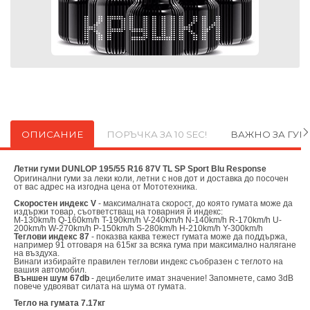
ОПИСАНИЕ
ПОРЪЧКА ЗА 10 SEC!
ВАЖНО ЗА ГУ
Летни гуми DUNLOP 195/55 R16 87V TL SP Sport Blu Response
Оригинални
гуми за леки коли, летни с нов дот и доставка до посочен
от вас адрес на изгодна цена от
Мототехника.
Скоростен индекс V
- максималната скорост, до която гумата може да
издържи товар, съответстващ на товарния й индекс:
M-130km/h Q-160km/h T-190km/h V-240km/h N-140km/h R-170km/h U-
200km/h W-270km/h P-150km/h S-280km/h H-210km/h Y-300km/h
Теглови индекс 87
- показва каква тежест гумата може да поддържа,
например 91 отговаря на 615кг за всяка гума при максимално налягане
на въздуха.
Винаги избирайте правилен теглови индекс съобразен с теглото на
вашия автомобил.
Външен шум 67db
- децибелите имат значение! Запомнете, само 3dB
повече удвояват силата на шума от гумата.
Тегло на гумата 7.17кг