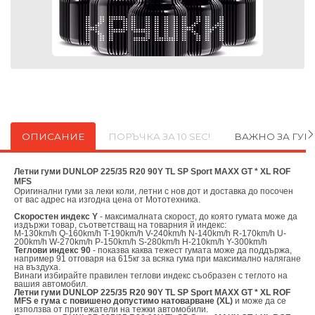
ОПИСАНИЕ
ПОРЪЧКА ЗА 10 SEC!
ВАЖНО ЗА ГУ
Летни гуми DUNLOP 225/35 R20 90Y TL SP Sport MAXX GT * XL ROF
MFS
Оригинални
гуми за леки коли, летни с нов дот и доставка до посочен
от вас адрес на изгодна цена от
Мототехника.
Скоростен индекс Y
- максималната скорост, до която гумата може да
издържи товар, съответстващ на товарния й индекс:
M-130km/h Q-160km/h T-190km/h V-240km/h N-140km/h R-170km/h U-
200km/h W-270km/h P-150km/h S-280km/h H-210km/h Y-300km/h
Теглови индекс 90
- показва каква тежест гумата може да поддържа,
например 91 отговаря на 615кг за всяка гума при максимално налягане
на въздуха.
Винаги избирайте правилен теглови индекс съобразен с теглото на
вашия автомобил.
Летни гуми DUNLOP 225/35 R20 90Y TL SP Sport MAXX GT * XL ROF
MFS е гума с повишено допустимо натоварване (XL)
и може да се
използва от притежатели на тежки автомобили.