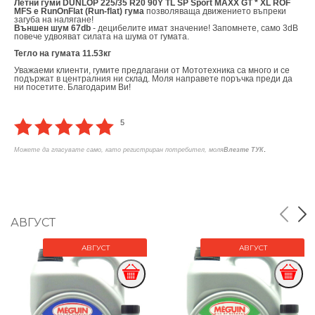
Летни гуми DUNLOP 225/35 R20 90Y TL SP Sport MAXX GT * XL ROF
MFS е RunOnFlat (Run-flat) гума
позволяваща движението въпреки
загуба на налягане!
Външен шум 67db
- децибелите имат значение! Запомнете, само 3dB
повече удвояват силата на шума от гумата.
Тегло на гумата 11.53кг
Уважаеми клиенти, гумите предлагани от Мототехника са много и се
подържат в централния ни склад. Моля направете поръчка преди да
ни посетите. Благодарим Ви!
5
.
Можете да гласувате само, като регистриран потребител, моля
Влезте ТУК
АВГУСТ
АВГУСТ
АВГУСТ