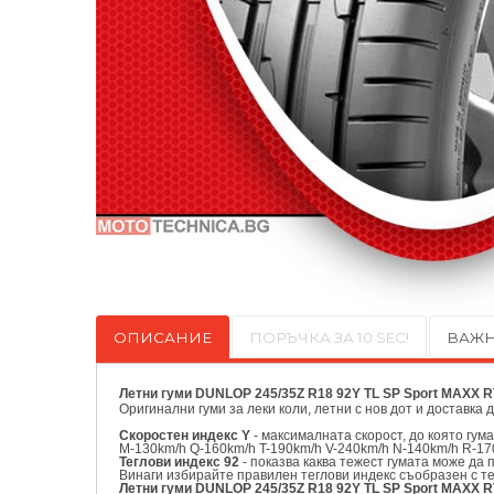
ОПИСАНИЕ
ПОРЪЧКА ЗА 10 SEC!
ВАЖН
Летни гуми DUNLOP 245/35Z R18 92Y TL SP Sport MAXX R
Оригинални
гуми за леки коли, летни с нов дот и доставка 
Скоростен индекс Y
- максималната скорост, до която гум
M-130km/h Q-160km/h T-190km/h V-240km/h N-140km/h R-17
Теглови индекс 92
- показва каква тежест гумата може да 
Винаги избирайте правилен теглови индекс съобразен с т
Летни гуми DUNLOP 245/35Z R18 92Y TL SP Sport MAXX R