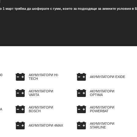
о
о 1 март трябва да шофирате с гуми, които за подходящи за зимните условия в Б
80
АКУМУЛАТОРИ HI-
АКУМУЛАТОРИ EXIDE
TECH
АКУМУЛАТОРИ
АКУМУЛАТОРИ
VARTA
OPTIMA
АКУМУЛАТОРИ
АКУМУЛАТОРИ
A
BOSCH
POWERBAT
АКУМУЛАТОРИ
АКУМУЛАТОРИ 4MAX
STARLINE