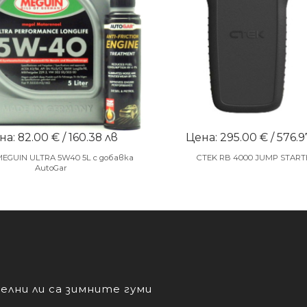
а: 82.00 € / 160.38 лв
Цена: 295.00 € / 576.9
MEGUIN ULTRA 5W40 5L с добавка
CTEK RB 4000 JUMP START
AutoGar
лни ли са зимните гуми