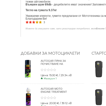
тежки автомобили.
Външен шум 69db
- децибелите имат значение! Запомнете
Тегло на гумата 9.37кг
Уважаеми клиенти, гумите предлагани от Мототехника са м
Благодарим Ви!
3
Можете да гласувате само, като регистриран потребител, моля
Влезте 
ДОБАВКИ ЗА МОТОЦИКЛЕТИ
СТАРТ
AUTOGAR ПЯНА ЗА
ПОЧИСТВАНЕ НА
КАСКИ 400ml
Цена: 15.00 € / 29.34 лв
Магазин 1
AUTOGAR MOTO
ENGINE TREATMENT
DRY CLUTCH 250ml
Цена: 20.00 € / 39.12 лв