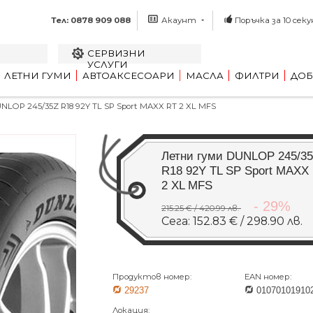
Тел: 0878 909 088
Акаунт
Поръчка за 10 секу
СЕРВИЗНИ
УСЛУГИ
ЛЕТНИ ГУМИ
АВТОАКСЕСОАРИ
МАСЛА
ФИЛТРИ
ДОБ
LOP 245/35Z R18 92Y TL SP Sport MAXX RT 2 XL MFS
Летни гуми DUNLOP 245/3
R18 92Y TL SP Sport MAXX
2 XL MFS
- 29%
215.25 € / 420.99 лв.
Сега: 152.83 € / 298.90 лв.
Продуктов номер:
EAN номер:
29237
01070101910
Локация: