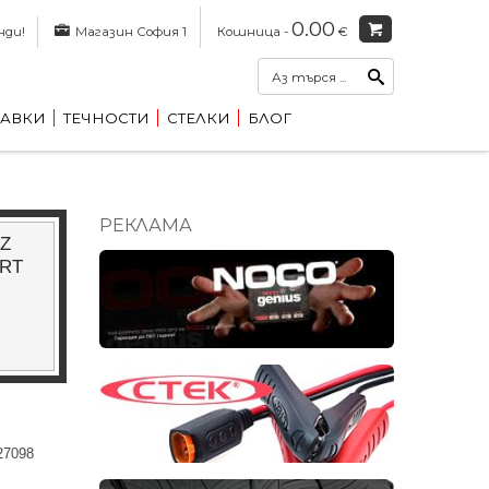
0.00
нди!
Магазин София 1
Кошница -
€
АВКИ
ТЕЧНОСТИ
СТЕЛКИ
БЛОГ
РЕКЛАМА
5Z
 RT
27098