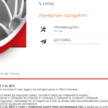
СКЛАД
Изчерпан продукт!
ПРОИЗВОДИТЕЛ
Dunlop
ДОСТАВКА
Освободен от разходи за доставка
О ЗА ГУМИ
T 2 XL MFS
до посочен от вас адрес на изгодна цена от
Мототехника.
ата може да издържи товар, съответстващ на товарния й индекс:
0km/h U-200km/h W-270km/h P-150km/h S-280km/h H-210km/h Y-300km/h
поддържа, например 91 отговаря на 615кг за всяка гума при максимално наляг
еглото на вашия автомобил.
T 2 XL MFS е гума с повишено допустимо натоварване (XL)
и може да се из