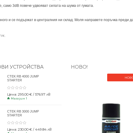
, само 3dB повече удвояват силата на шума от гумата.
ного и се подържат в централния ни склад. Моля направете поръчка преди да
.
ТУК
ОВИ УСТРОЙСТВА
НОВО!
CTEK RB 4000 JUMP
НОВ
STARTER
Цена: 295.00 € / 576.97 лв
Магазин 1
CTEK RB 3000 JUMP
STARTER
Цена: 230.00 € / 449.84 лв