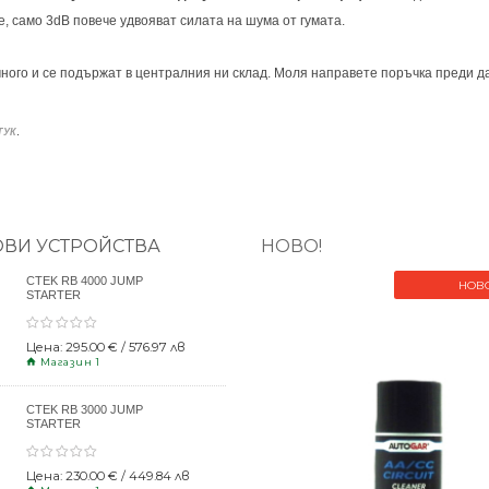
, само 3dB повече удвояват силата на шума от гумата.
ного и се подържат в централния ни склад. Моля направете поръчка преди да
.
ТУК
ОВИ УСТРОЙСТВА
НОВО!
CTEK RB 4000 JUMP
НОВ
STARTER
Цена: 295.00 € / 576.97 лв
Магазин 1
CTEK RB 3000 JUMP
STARTER
Цена: 230.00 € / 449.84 лв