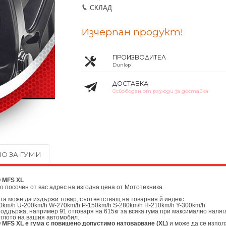
СКЛАД
Изчерпан продукт!
ПРОИЗВОДИТЕЛ
Dunlop
ДОСТАВКА
Освободен от разходи за доставка
О ЗА ГУМИ
O MFS XL
до посочен от вас адрес на изгодна цена от
Мототехника.
ата може да издържи товар, съответстващ на товарния й индекс:
0km/h U-200km/h W-270km/h P-150km/h S-280km/h H-210km/h Y-300km/h
поддържа, например 91 отговаря на 615кг за всяка гума при максимално наляг
еглото на вашия автомобил.
 MFS XL е гума с повишено допустимо натоварване (XL)
и може да се изпол