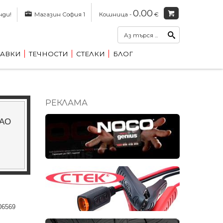
0.00
нди!
Магазин София 1
Кошница -
€
АВКИ
ТЕЧНОСТИ
СТЕЛКИ
БЛОГ
РЕКЛАМА
 AO
06569