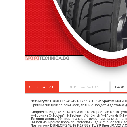
ОПИСАНИЕ
ПОРЪЧКА ЗА 10 SEC!
ВАЖН
Летни гуми DUNLOP 245/45 R17 99Y TL SP Sport MAXX A
Оригинални
гуми за леки коли, летни с нов дот и доставка 
Скоростен индекс Y
- максималната скорост, до която гум
M-130km/h Q-160km/h T-190km/h V-240km/h N-140km/h R-17
Теглови индекс 99
- показва каква тежест гумата може да 
Винаги избирайте правилен теглови индекс съобразен с т
Летни гуми DUNLOP 245/45 R17 99Y TL SP Sport MAXX AO