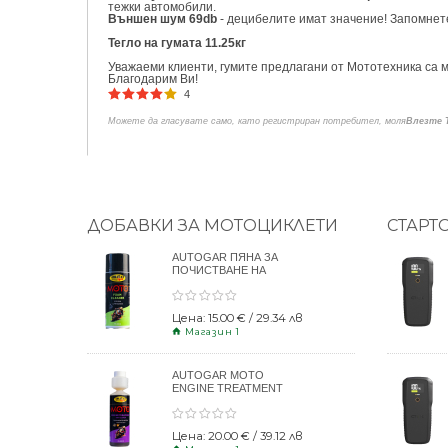
тежки автомобили.
Външен шум 69db
- децибелите имат значение! Запомнете
Тегло на гумата 11.25кг
Уважаеми клиенти, гумите предлагани от Мототехника са м
Благодарим Ви!
4
Можете да гласувате само, като регистриран потребител, моля
Влезте 
ДОБАВКИ ЗА МОТОЦИКЛЕТИ
СТАРТ
AUTOGAR ПЯНА ЗА
ПОЧИСТВАНЕ НА
КАСКИ 400ml
Цена: 15.00 € / 29.34 лв
Магазин 1
AUTOGAR MOTO
ENGINE TREATMENT
DRY CLUTCH 250ml
Цена: 20.00 € / 39.12 лв