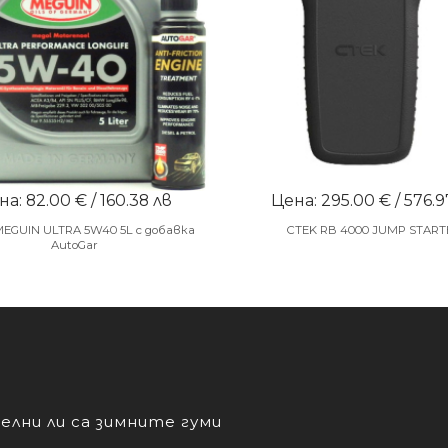
а: 82.00 € / 160.38 лв
Цена: 295.00 € / 576.9
MEGUIN ULTRA 5W40 5L с добавка
CTEK RB 4000 JUMP START
AutoGar
лни ли са зимните гуми