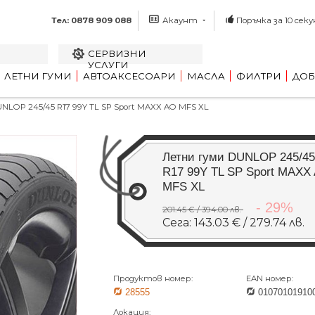
Тел: 0878 909 088
Акаунт
Поръчка за 10 секу
СЕРВИЗНИ
УСЛУГИ
ЛЕТНИ ГУМИ
АВТОАКСЕСОАРИ
МАСЛА
ФИЛТРИ
ДОБ
LOP 245/45 R17 99Y TL SP Sport MAXX AO MFS XL
Летни гуми DUNLOP 245/45
R17 99Y TL SP Sport MAXX
MFS XL
- 29%
201.45 € / 394.00 лв.
Сега: 143.03 € / 279.74 лв.
Продуктов номер:
EAN номер:
28555
01070101910
Локация: