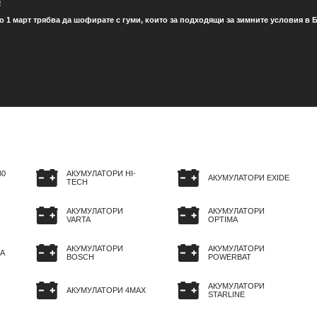
о
о 1 март трябва да шофирате с гуми, които за подходящи за зимните условия в Б
80
АКУМУЛАТОРИ HI-
АКУМУЛАТОРИ EXIDE
TECH
АКУМУЛАТОРИ
АКУМУЛАТОРИ
VARTA
OPTIMA
АКУМУЛАТОРИ
АКУМУЛАТОРИ
A
BOSCH
POWERBAT
АКУМУЛАТОРИ
АКУМУЛАТОРИ 4MAX
STARLINE