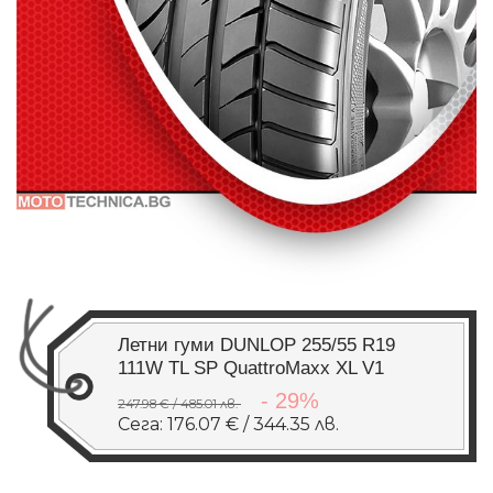
Летни гуми DUNLOP 255/55 R19
111W TL SP QuattroMaxx XL V1
- 29%
247.98 € / 485.01 лв.
Сега: 176.07 € / 344.35 лв.