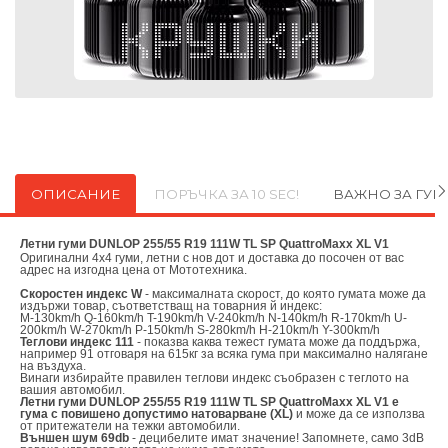
ОПИСАНИЕ
ПОРЪЧКА ЗА 10 SEC!
ВАЖНО ЗА ГУ
Летни гуми DUNLOP 255/55 R19 111W TL SP QuattroMaxx XL V1
Оригинални
4х4 гуми, летни с нов дот и доставка до посочен от вас
адрес на изгодна цена от
Мототехника.
Скоростен индекс W
- максималната скорост, до която гумата може да
издържи товар, съответстващ на товарния й индекс:
M-130km/h Q-160km/h T-190km/h V-240km/h N-140km/h R-170km/h U-
200km/h W-270km/h P-150km/h S-280km/h H-210km/h Y-300km/h
Теглови индекс 111
- показва каква тежест гумата може да поддържа,
например 91 отговаря на 615кг за всяка гума при максимално налягане
на въздуха.
Винаги избирайте правилен теглови индекс съобразен с теглото на
вашия автомобил.
Летни гуми DUNLOP 255/55 R19 111W TL SP QuattroMaxx XL V1 е
гума с повишено допустимо натоварване (XL)
и може да се използва
от притежатели на тежки автомобили.
Външен шум 69db
- децибелите имат значение! Запомнете, само 3dB