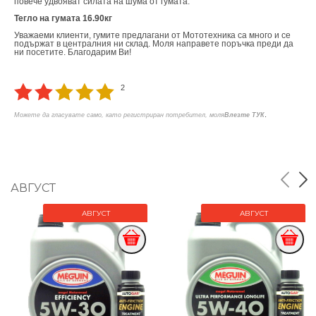
повече удвояват силата на шума от гумата.
Тегло на гумата 16.90кг
Уважаеми клиенти, гумите предлагани от Мототехника са много и се
подържат в централния ни склад. Моля направете поръчка преди да
ни посетите. Благодарим Ви!
2
.
Можете да гласувате само, като регистриран потребител, моля
Влезте ТУК
АВГУСТ
АВГУСТ
АВГУСТ