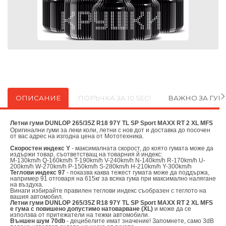
ОПИСАНИЕ
ПОРЪЧКА ЗА 10 SEC!
ВАЖНО ЗА ГУ
Летни гуми DUNLOP 265/35Z R18 97Y TL SP Sport MAXX RT 2 XL MFS
Оригинални
гуми за леки коли, летни с нов дот и доставка до посочен
от вас адрес на изгодна цена от
Мототехника.
Скоростен индекс Y
- максималната скорост, до която гумата може да
издържи товар, съответстващ на товарния й индекс:
M-130km/h Q-160km/h T-190km/h V-240km/h N-140km/h R-170km/h U-
200km/h W-270km/h P-150km/h S-280km/h H-210km/h Y-300km/h
Теглови индекс 97
- показва каква тежест гумата може да поддържа,
например 91 отговаря на 615кг за всяка гума при максимално налягане
на въздуха.
Винаги избирайте правилен теглови индекс съобразен с теглото на
вашия автомобил.
Летни гуми DUNLOP 265/35Z R18 97Y TL SP Sport MAXX RT 2 XL MFS
е гума с повишено допустимо натоварване (XL)
и може да се
използва от притежатели на тежки автомобили.
Външен шум 70db
- децибелите имат значение! Запомнете, само 3dB