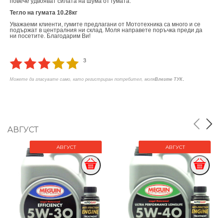
повече удвояват силата на шума от гумата.
Тегло на гумата 10.28кг
Уважаеми клиенти, гумите предлагани от Мототехника са много и се
подържат в централния ни склад. Моля направете поръчка преди да
ни посетите. Благодарим Ви!
3
.
Можете да гласувате само, като регистриран потребител, моля
Влезте ТУК
АВГУСТ
АВГУСТ
АВГУСТ