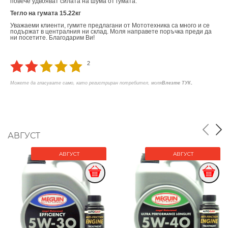
повече удвояват силата на шума от гумата.
Тегло на гумата 15.22кг
Уважаеми клиенти, гумите предлагани от Мототехника са много и се
подържат в централния ни склад. Моля направете поръчка преди да
ни посетите. Благодарим Ви!
2
.
Можете да гласувате само, като регистриран потребител, моля
Влезте ТУК
АВГУСТ
АВГУСТ
АВГУСТ