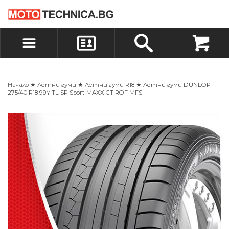
БЪРЗА ПОРЪЧКА
ПОРЪЧКА
ВХОД
РЕГИСТРАЦИЯ
Начало
★
Летни гуми
★
Летни гуми R18
★ Летни гуми DUNLOP
275/40 R18 99Y TL SP Sport MAXX GT ROF MFS