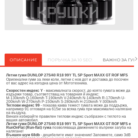
ОПИСАНИЕ
ПОРЪЧКА ЗА 10 SEC!
ВАЖНО ЗА ГУ
Летни гуми DUNLOP 275/40 R18 99Y TL SP Sport MAXX GT ROF MFS
Оригинални
гуми за леки коли, летни с нов дот и доставка до посочен
от вас адрес на изгодна цена от
Мототехника.
Скоростен индекс Y
- максималната скорост, до която гумата може да
издържи товар, съответстващ на товарния й индекс:
M-130km/h Q-160km/h T-190km/h V-240km/h N-140km/h R-170km/h U-
200km/h W-270km/h P-150km/h S-280km/h H-210km/h Y-300km/h
Теглови индекс 99
- показва каква тежест гумата може да поддържа,
например 91 отговаря на 615кг за всяка гума при максимално налягане
на въздуха.
Винаги избирайте правилен теглови индекс съобразен с теглото на
вашия автомобил.
Летни гуми DUNLOP 275/40 R18 99Y TL SP Sport MAXX GT ROF MFS е
RunOnFlat (Run-flat) гума
позволяваща движението въпреки загуба на
налягане!
Външен шум 68db
- децибелите имат значение! Запомнете, само 3dB