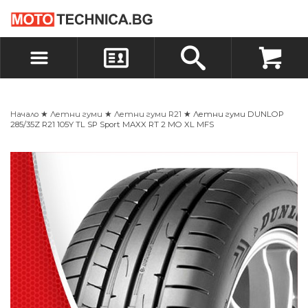
БЪРЗА ПОРЪЧКА
ПОРЪЧКА
ВХОД
РЕГИСТРАЦИЯ
Начало
★
Летни гуми
★
Летни гуми R21
★ Летни гуми DUNLOP
285/35Z R21 105Y TL SP Sport MAXX RT 2 MO XL MFS