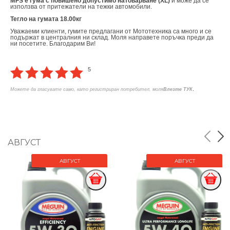
MFS е гума с повишено допустимо натоварване (XL)
и може да се
използва от притежатели на тежки автомобили.
Тегло на гумата 18.00кг
Уважаеми клиенти, гумите предлагани от Мототехника са много и се
подържат в централния ни склад. Моля направете поръчка преди да
ни посетите. Благодарим Ви!
5
.
Можете да гласувате само, като регистриран потребител, моля
Влезте ТУК
АВГУСТ
АВГУСТ
АВГУСТ