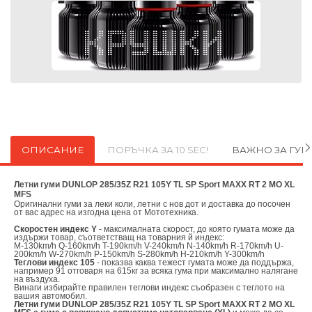
ОПИСАНИЕ
ПОРЪЧКА ЗА 10 SEC!
ВАЖНО ЗА ГУ
Летни гуми DUNLOP 285/35Z R21 105Y TL SP Sport MAXX RT 2 MO XL
MFS
Оригинални
гуми за леки коли, летни с нов дот и доставка до посочен
от вас адрес на изгодна цена от
Мототехника.
Скоростен индекс Y
- максималната скорост, до която гумата може да
издържи товар, съответстващ на товарния й индекс:
M-130km/h Q-160km/h T-190km/h V-240km/h N-140km/h R-170km/h U-
200km/h W-270km/h P-150km/h S-280km/h H-210km/h Y-300km/h
Теглови индекс 105
- показва каква тежест гумата може да поддържа,
например 91 отговаря на 615кг за всяка гума при максимално налягане
на въздуха.
Винаги избирайте правилен теглови индекс съобразен с теглото на
вашия автомобил.
Летни гуми DUNLOP 285/35Z R21 105Y TL SP Sport MAXX RT 2 MO XL