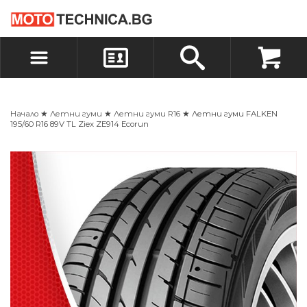
БЪРЗА ПОРЪЧКА
ПОРЪЧКА
ВХОД
РЕГИСТРАЦИЯ
Начало
★
Летни гуми
★
Летни гуми R16
★ Летни гуми FALKEN
195/60 R16 89V TL Ziex ZE914 Ecorun