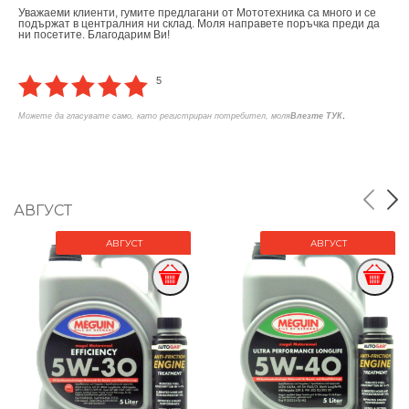
Уважаеми клиенти, гумите предлагани от Мототехника са много и се
подържат в централния ни склад. Моля направете поръчка преди да
ни посетите. Благодарим Ви!
5
.
Можете да гласувате само, като регистриран потребител, моля
Влезте ТУК
АВГУСТ
АВГУСТ
АВГУСТ