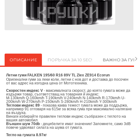
ОПИСАНИЕ
ПОРЪЧКА ЗА 10 SEC!
ВАЖНО ЗА ГУ
Летни гуми FALKEN 195/60 R16 89V TL Ziex ZE914 Ecorun
Оригинални
гуми за леки коли, летни с нов дот и доставка до посочен
от вас адрес на изгодна цена от
Мототехника.
Скоростен индекс V
- максималната скорост, до която гумата може да
издържи товар, съответстващ на товарния й индекс:
M-130km/h Q-160km/h T-190km/h V-240km/h N-140km/h R-170km/h U-
200km/h W-270km/h P-150km/h S-280km/h H-210km/h Y-300km/h
Теглови индекс 89
- показва каква тежест гумата може да поддържа,
например 91 отговаря на 615кг за всяка гума при максимално налягане
на въздуха.
Винаги избирайте правилен теглови индекс съобразен с теглото на
вашия автомобил.
Външен шум 70db
- децибелите имат значение! Запомнете, само 3dB
повече удвояват силата на шума от гумата.
Тегло на гумата 8.97кг