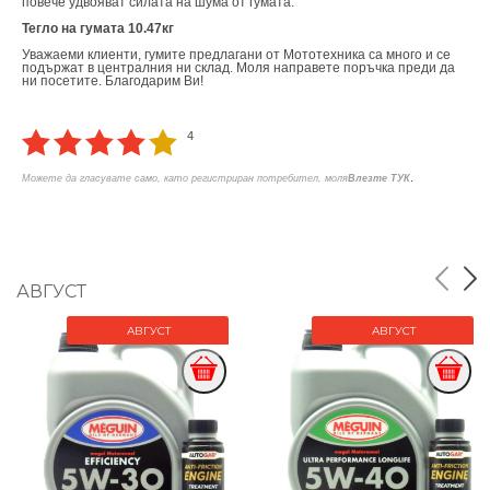
повече удвояват силата на шума от гумата.
Тегло на гумата 10.47кг
Уважаеми клиенти, гумите предлагани от Мототехника са много и се
подържат в централния ни склад. Моля направете поръчка преди да
ни посетите. Благодарим Ви!
4
.
Можете да гласувате само, като регистриран потребител, моля
Влезте ТУК
АВГУСТ
АВГУСТ
АВГУСТ