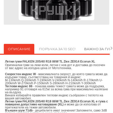
ОПИСАНИЕ
ПОРЪЧКА ЗА 10 SEC!
ВАЖНО ЗА ГУ
Летни гуми FALKEN 205/40 R18 86W TL Ziex ZE914 Ecorun XL
Оригинални
гуми за леки коли, летни с нов дот и доставка до посочен
от вас адрес на изгодна цена от
Мототехника.
Скоростен индекс W
- максималната скорост, до която гумата може да
издържи товар, съответстващ на товарния й индекс:
M-130km/h Q-160km/h T-190km/h V-240km/h N-140km/h R-170km/h U-
200km/h W-270km/h P-150km/h S-280km/h H-210km/h Y-300km/h
Теглови индекс 86
- показва каква тежест гумата може да поддържа,
например 91 отговаря на 615кг за всяка гума при максимално налягане
на въздуха.
Винаги избирайте правилен теглови индекс съобразен с теглото на
вашия автомобил.
Летни гуми FALKEN 205/40 R18 86W TL Ziex ZE914 Ecorun XL е гума с
повишено допустимо натоварване (XL)
и може да се използва от
притежатели на тежки автомобили.
Външен шум 71db
- децибелите имат значение! Запомнете, само 3dB