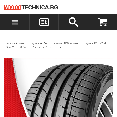
БЪРЗА ПОРЪЧКА
ПОРЪЧКА
ВХОД
РЕГИСТРАЦИЯ
Начало
★
Летни гуми
★
Летни гуми R18
★ Летни гуми FALKEN
205/40 R18 86W TL Ziex ZE914 Ecorun XL