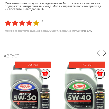
Уважаеми клиенти, гумите предлагани от Мототехника са много и се
подържат в централния ни склад. Моля направете поръчка преди да
ни посетите. Благодарим Ви!
4
.
Можете да гласувате само, като регистриран потребител, моля
Влезте ТУК
АВГУСТ
АВГУСТ
АВГУСТ