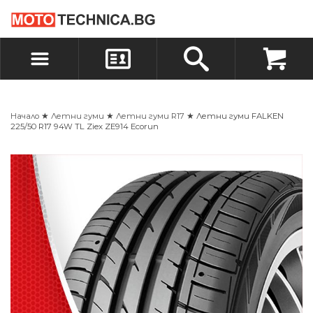
БЪРЗА ПОРЪЧКА
ПОРЪЧКА
ВХОД
РЕГИСТРАЦИЯ
Начало
★
Летни гуми
★
Летни гуми R17
★ Летни гуми FALKEN
225/50 R17 94W TL Ziex ZE914 Ecorun