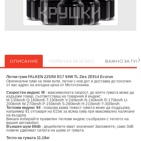
ОПИСАНИЕ
ПОРЪЧКА ЗА 10 SEC!
ВАЖНО ЗА ГУ
Летни гуми FALKEN 225/50 R17 94W TL Ziex ZE914 Ecorun
Оригинални
гуми за леки коли, летни с нов дот и доставка до посочен
от вас адрес на изгодна цена от
Мототехника.
Скоростен индекс W
- максималната скорост, до която гумата може да
издържи товар, съответстващ на товарния й индекс:
M-130km/h Q-160km/h T-190km/h V-240km/h N-140km/h R-170km/h U-
200km/h W-270km/h P-150km/h S-280km/h H-210km/h Y-300km/h
Теглови индекс 94
- показва каква тежест гумата може да поддържа,
например 91 отговаря на 615кг за всяка гума при максимално налягане
на въздуха.
Винаги избирайте правилен теглови индекс съобразен с теглото на
вашия автомобил.
Външен шум 68db
- децибелите имат значение! Запомнете, само 3dB
повече удвояват силата на шума от гумата.
Тегло на гумата 11.18кг