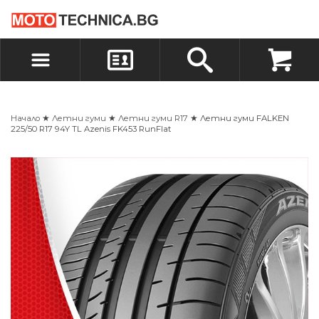
БЪРЗА ПОРЪЧКА
ПОРЪЧКА
ВХОД
РЕГИСТРАЦИЯ
Начало
★
Летни гуми
★
Летни гуми R17
★ Летни гуми FALKEN
225/50 R17 94Y TL Azenis FK453 RunFlat