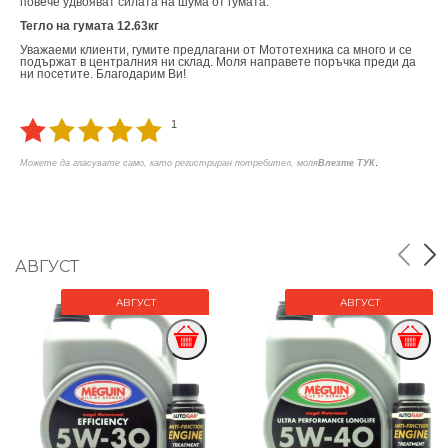
повече удвояват силата на шума от гумата.
Тегло на гумата 12.63кг
Уважаеми клиенти, гумите предлагани от Мототехника са много и се
подържат в централния ни склад. Моля направете поръчка преди да
ни посетите. Благодарим Ви!
1
.
Можете да гласувате само, като регистриран потребител, моля
Влезте ТУК
АВГУСТ
АВГУСТ
АВГУСТ