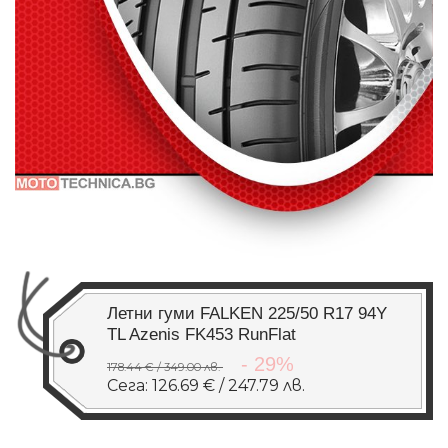
Летни гуми FALKEN 225/50 R17 94Y
TL Azenis FK453 RunFlat
- 29%
178.44 € / 349.00 лв.
Сега: 126.69 € / 247.79 лв.