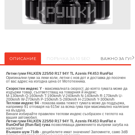
ОПИСАНИЕ
ПОРЪЧКА ЗА 10 SEC!
ВАЖНО ЗА ГУ
Летни гуми FALKEN 225/50 R17 94Y TL Azenis FK453 RunFlat
Оригинални
гуми за леки коли, летни с нов дот и доставка до посочен
от вас адрес на изгодна цена от
Мототехника.
Скоростен индекс Y
- максималната скорост, до която гумата може да
издържи товар, съответстващ на товарния й индекс:
M-130km/h Q-160km/h T-190km/h V-240km/h N-140km/h R-170km/h U-
200km/h W-270km/h P-150km/h S-280km/h H-210km/h Y-300km/h
Теглови индекс 94
- показва каква тежест гумата може да поддържа,
например 91 отговаря на 615кг за всяка гума при максимално налягане
на въздуха.
Винаги избирайте правилен теглови индекс съобразен с теглото на
вашия автомобил.
Летни гуми FALKEN 225/50 R17 94Y TL Azenis FK453 RunFlat е
RunOnFlat (Run-flat) гума
позволяваща движението въпреки загуба на
налягане!
Външен шум 71db
- децибелите имат значение! Запомнете, само 3dB