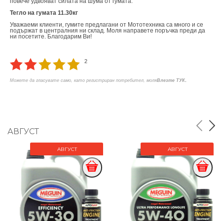
повече удвояват силата на шума от гумата.
Тегло на гумата 11.30кг
Уважаеми клиенти, гумите предлагани от Мототехника са много и се
подържат в централния ни склад. Моля направете поръчка преди да
ни посетите. Благодарим Ви!
2
.
Можете да гласувате само, като регистриран потребител, моля
Влезте ТУК
АВГУСТ
АВГУСТ
АВГУСТ