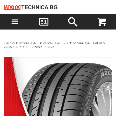
БЪРЗА ПОРЪЧКА
ПОРЪЧКА
ВХОД
РЕГИСТРАЦИЯ
Начало
★
Летни гуми
★
Летни гуми R17
★ Летни гуми FALKEN
225/50Z R17 98Y TL Azenis FK453 XL