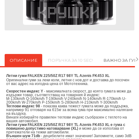
ОПИСАНИЕ
ПОРЪЧКА ЗА 10 SEC!
ВАЖНО ЗА ГУ
Летни гуми FALKEN 225/50Z R17 98Y TL Azenis FK453 XL
Оригинални
гуми за леки коли, летни с нов дот и доставка до посочен
от вас адрес на изгодна цена от
Мототехника.
Скоростен индекс Y
- максималната скорост, до която гумата може да
издържи товар, съответстващ на товарния й индекс:
M-130km/h Q-160km/h T-190km/h V-240km/h N-140km/h R-170km/h U-
200km/h W-270km/h P-150km/h S-280km/h H-210km/h Y-300km/h
Теглови индекс 98
- показва каква тежест гумата може да поддържа,
например 91 отговаря на 615кг за всяка гума при максимално налягане
на въздуха.
Винаги избирайте правилен теглови индекс съобразен с теглото на
вашия автомобил.
Летни гуми FALKEN 225/50Z R17 98Y TL Azenis FK453 XL е гума с
повишено допустимо натоварване (XL)
и може да се използва от
притежатели на тежки автомобили.
Външен шум 71db
- децибелите имат значение! Запомнете, само 3dB