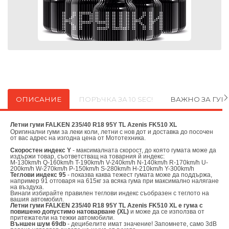
ОПИСАНИЕ
ПОРЪЧКА ЗА 10 SEC!
ВАЖНО ЗА ГУ
Летни гуми FALKEN 235/40 R18 95Y TL Azenis FK510 XL
Оригинални
гуми за леки коли, летни с нов дот и доставка до посочен
от вас адрес на изгодна цена от
Мототехника.
Скоростен индекс Y
- максималната скорост, до която гумата може да
издържи товар, съответстващ на товарния й индекс:
M-130km/h Q-160km/h T-190km/h V-240km/h N-140km/h R-170km/h U-
200km/h W-270km/h P-150km/h S-280km/h H-210km/h Y-300km/h
Теглови индекс 95
- показва каква тежест гумата може да поддържа,
например 91 отговаря на 615кг за всяка гума при максимално налягане
на въздуха.
Винаги избирайте правилен теглови индекс съобразен с теглото на
вашия автомобил.
Летни гуми FALKEN 235/40 R18 95Y TL Azenis FK510 XL е гума с
повишено допустимо натоварване (XL)
и може да се използва от
притежатели на тежки автомобили.
Външен шум 69db
- децибелите имат значение! Запомнете, само 3dB