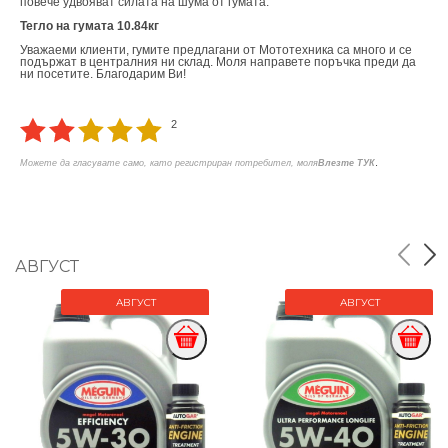
повече удвояват силата на шума от гумата.
Тегло на гумата 10.84кг
Уважаеми клиенти, гумите предлагани от Мототехника са много и се
подържат в централния ни склад. Моля направете поръчка преди да
ни посетите. Благодарим Ви!
2
.
Можете да гласувате само, като регистриран потребител, моля
Влезте ТУК
АВГУСТ
АВГУСТ
АВГУСТ