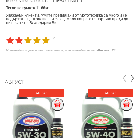
повече удвояват силата на шума от гумата.
Тегло на гумата 11.66кг
Уважаеми клиенти, гумите предлагани от Мототехника са много и се
подържат в централния ни склад. Моля направете поръчка преди да
ни посетите. Благодарим Ви!
2
.
Можете да гласувате само, като регистриран потребител, моля
Влезте ТУК
АВГУСТ
АВГУСТ
АВГУСТ