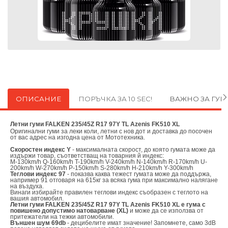
ОПИСАНИЕ
ПОРЪЧКА ЗА 10 SEC!
ВАЖНО ЗА ГУ
Летни гуми FALKEN 235/45Z R17 97Y TL Azenis FK510 XL
Оригинални
гуми за леки коли, летни с нов дот и доставка до посочен
от вас адрес на изгодна цена от
Мототехника.
Скоростен индекс Y
- максималната скорост, до която гумата може да
издържи товар, съответстващ на товарния й индекс:
M-130km/h Q-160km/h T-190km/h V-240km/h N-140km/h R-170km/h U-
200km/h W-270km/h P-150km/h S-280km/h H-210km/h Y-300km/h
Теглови индекс 97
- показва каква тежест гумата може да поддържа,
например 91 отговаря на 615кг за всяка гума при максимално налягане
на въздуха.
Винаги избирайте правилен теглови индекс съобразен с теглото на
вашия автомобил.
Летни гуми FALKEN 235/45Z R17 97Y TL Azenis FK510 XL е гума с
повишено допустимо натоварване (XL)
и може да се използва от
притежатели на тежки автомобили.
Външен шум 69db
- децибелите имат значение! Запомнете, само 3dB