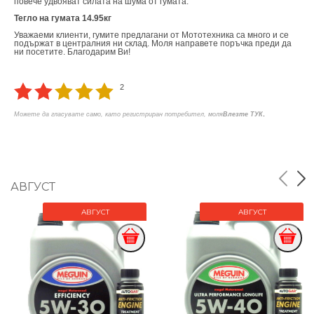
повече удвояват силата на шума от гумата.
Тегло на гумата 14.95кг
Уважаеми клиенти, гумите предлагани от Мототехника са много и се
подържат в централния ни склад. Моля направете поръчка преди да
ни посетите. Благодарим Ви!
2
.
Можете да гласувате само, като регистриран потребител, моля
Влезте ТУК
АВГУСТ
АВГУСТ
АВГУСТ