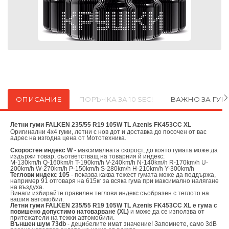
ОПИСАНИЕ
ПОРЪЧКА ЗА 10 SEC!
ВАЖНО ЗА ГУ
Летни гуми FALKEN 235/55 R19 105W TL Azenis FK453CC XL
Оригинални
4х4 гуми, летни с нов дот и доставка до посочен от вас
адрес на изгодна цена от
Мототехника.
Скоростен индекс W
- максималната скорост, до която гумата може да
издържи товар, съответстващ на товарния й индекс:
M-130km/h Q-160km/h T-190km/h V-240km/h N-140km/h R-170km/h U-
200km/h W-270km/h P-150km/h S-280km/h H-210km/h Y-300km/h
Теглови индекс 105
- показва каква тежест гумата може да поддържа,
например 91 отговаря на 615кг за всяка гума при максимално налягане
на въздуха.
Винаги избирайте правилен теглови индекс съобразен с теглото на
вашия автомобил.
Летни гуми FALKEN 235/55 R19 105W TL Azenis FK453CC XL е гума с
повишено допустимо натоварване (XL)
и може да се използва от
притежатели на тежки автомобили.
Външен шум 73db
- децибелите имат значение! Запомнете, само 3dB