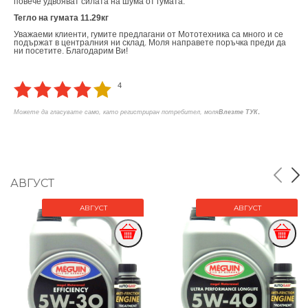
повече удвояват силата на шума от гумата.
Тегло на гумата 11.29кг
Уважаеми клиенти, гумите предлагани от Мототехника са много и се
подържат в централния ни склад. Моля направете поръчка преди да
ни посетите. Благодарим Ви!
4
.
Можете да гласувате само, като регистриран потребител, моля
Влезте ТУК
АВГУСТ
АВГУСТ
АВГУСТ