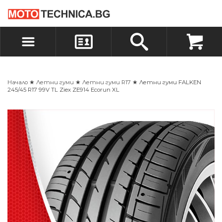
БЪРЗА ПОРЪЧКА
ПОРЪЧКА
ВХОД
РЕГИСТРАЦИЯ
Начало
★
Летни гуми
★
Летни гуми R17
★ Летни гуми FALKEN
245/45 R17 99V TL Ziex ZE914 Ecorun XL