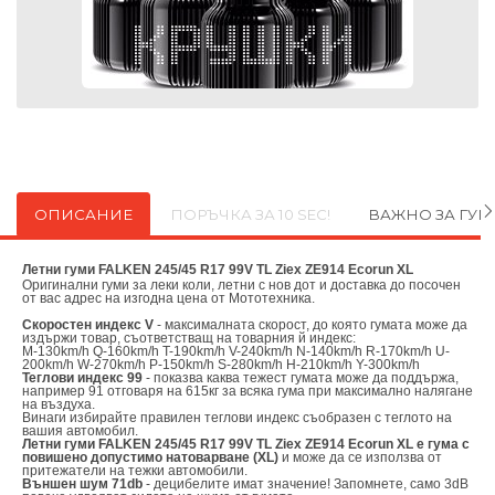
ОПИСАНИЕ
ПОРЪЧКА ЗА 10 SEC!
ВАЖНО ЗА ГУ
Летни гуми FALKEN 245/45 R17 99V TL Ziex ZE914 Ecorun XL
Оригинални
гуми за леки коли, летни с нов дот и доставка до посочен
от вас адрес на изгодна цена от
Мототехника.
Скоростен индекс V
- максималната скорост, до която гумата може да
издържи товар, съответстващ на товарния й индекс:
M-130km/h Q-160km/h T-190km/h V-240km/h N-140km/h R-170km/h U-
200km/h W-270km/h P-150km/h S-280km/h H-210km/h Y-300km/h
Теглови индекс 99
- показва каква тежест гумата може да поддържа,
например 91 отговаря на 615кг за всяка гума при максимално налягане
на въздуха.
Винаги избирайте правилен теглови индекс съобразен с теглото на
вашия автомобил.
Летни гуми FALKEN 245/45 R17 99V TL Ziex ZE914 Ecorun XL е гума с
повишено допустимо натоварване (XL)
и може да се използва от
притежатели на тежки автомобили.
Външен шум 71db
- децибелите имат значение! Запомнете, само 3dB