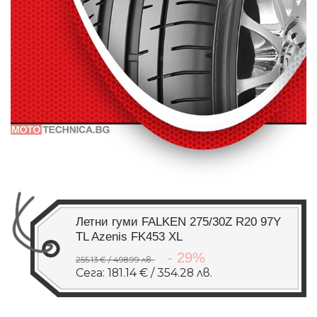
Летни гуми FALKEN 275/30Z R20 97Y
TL Azenis FK453 XL
- 29%
255.13 € / 498.99 лв.
Сега: 181.14 € / 354.28 лв.