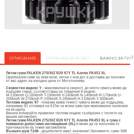
ОПИСАНИЕ
ПОРЪЧКА ЗА 10 SEC!
ВАЖНО ЗА ГУ
Летни гуми FALKEN 275/30Z R20 97Y TL Azenis FK453 XL
Оригинални
гуми за леки коли, летни с нов дот и доставка до посочен
от вас адрес на изгодна цена от
Мототехника.
Скоростен индекс Y
- максималната скорост, до която гумата може да
издържи товар, съответстващ на товарния й индекс:
M-130km/h Q-160km/h T-190km/h V-240km/h N-140km/h R-170km/h U-
200km/h W-270km/h P-150km/h S-280km/h H-210km/h Y-300km/h
Теглови индекс 97
- показва каква тежест гумата може да поддържа,
например 91 отговаря на 615кг за всяка гума при максимално налягане
на въздуха.
Винаги избирайте правилен теглови индекс съобразен с теглото на
вашия автомобил.
Летни гуми FALKEN 275/30Z R20 97Y TL Azenis FK453 XL е гума с
повишено допустимо натоварване (XL)
и може да се използва от
притежатели на тежки автомобили.
Външен шум 72db
- децибелите имат значение! Запомнете, само 3dB