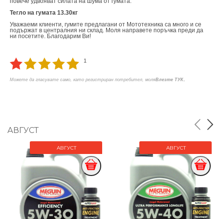
повече удвояват силата на шума от гумата.
Тегло на гумата 13.30кг
Уважаеми клиенти, гумите предлагани от Мототехника са много и се
подържат в централния ни склад. Моля направете поръчка преди да
ни посетите. Благодарим Ви!
1
.
Можете да гласувате само, като регистриран потребител, моля
Влезте ТУК
АВГУСТ
АВГУСТ
АВГУСТ