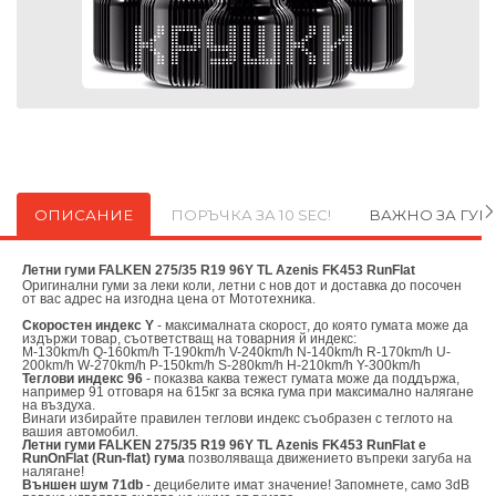
ОПИСАНИЕ
ПОРЪЧКА ЗА 10 SEC!
ВАЖНО ЗА ГУ
Летни гуми FALKEN 275/35 R19 96Y TL Azenis FK453 RunFlat
Оригинални
гуми за леки коли, летни с нов дот и доставка до посочен
от вас адрес на изгодна цена от
Мототехника.
Скоростен индекс Y
- максималната скорост, до която гумата може да
издържи товар, съответстващ на товарния й индекс:
M-130km/h Q-160km/h T-190km/h V-240km/h N-140km/h R-170km/h U-
200km/h W-270km/h P-150km/h S-280km/h H-210km/h Y-300km/h
Теглови индекс 96
- показва каква тежест гумата може да поддържа,
например 91 отговаря на 615кг за всяка гума при максимално налягане
на въздуха.
Винаги избирайте правилен теглови индекс съобразен с теглото на
вашия автомобил.
Летни гуми FALKEN 275/35 R19 96Y TL Azenis FK453 RunFlat е
RunOnFlat (Run-flat) гума
позволяваща движението въпреки загуба на
налягане!
Външен шум 71db
- децибелите имат значение! Запомнете, само 3dB