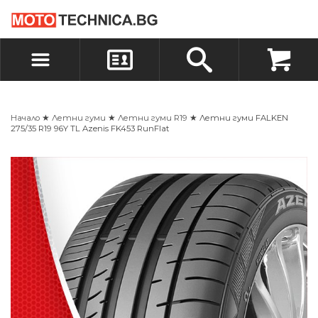
БЪРЗА ПОРЪЧКА
ПОРЪЧКА
ВХОД
РЕГИСТРАЦИЯ
Начало
★
Летни гуми
★
Летни гуми R19
★ Летни гуми FALKEN
275/35 R19 96Y TL Azenis FK453 RunFlat