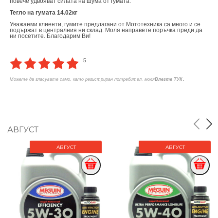
повече удвояват силата на шума от гумата.
Тегло на гумата 14.02кг
Уважаеми клиенти, гумите предлагани от Мототехника са много и се
подържат в централния ни склад. Моля направете поръчка преди да
ни посетите. Благодарим Ви!
5
.
Можете да гласувате само, като регистриран потребител, моля
Влезте ТУК
АВГУСТ
АВГУСТ
АВГУСТ