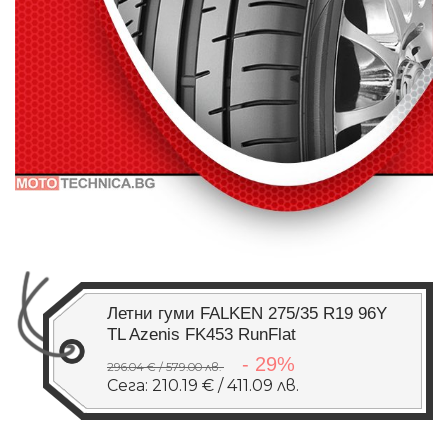
Летни гуми FALKEN 275/35 R19 96Y
TL Azenis FK453 RunFlat
- 29%
296.04 € / 579.00 лв.
Сега: 210.19 € / 411.09 лв.