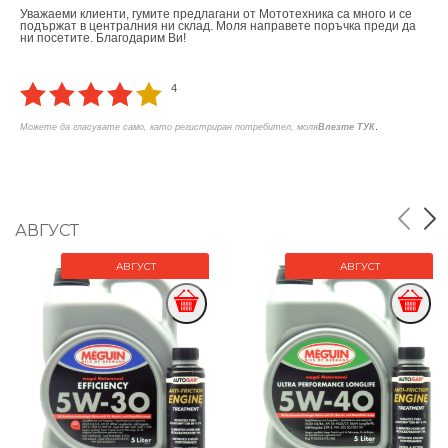
Уважаеми клиенти, гумите предлагани от Мототехника са много и се
подържат в централния ни склад. Моля направете поръчка преди да
ни посетите. Благодарим Ви!
4
.
Можете да гласувате само, като регистриран потребител, моля
Влезте ТУК
АВГУСТ
АВГУСТ
АВГУСТ