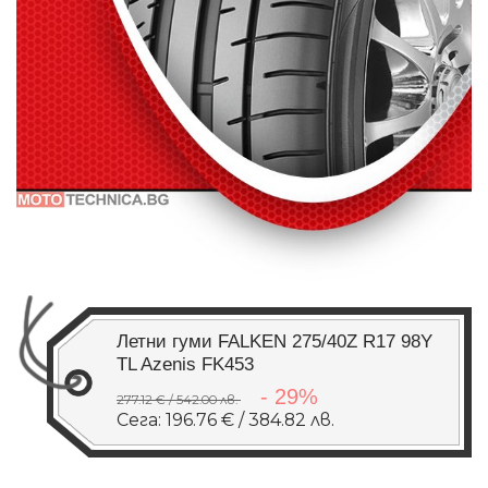
Летни гуми FALKEN 275/40Z R17 98Y
TL Azenis FK453
- 29%
277.12 € / 542.00 лв.
Сега: 196.76 € / 384.82 лв.