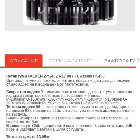
ОПИСАНИЕ
ПОРЪЧКА ЗА 10 SEC!
ВАЖНО ЗА ГУ
Летни гуми FALKEN 275/40Z R17 98Y TL Azenis FK453
Оригинални
гуми за леки коли, летни с нов дот и доставка до посочен
от вас адрес на изгодна цена от
Мототехника.
Скоростен индекс Y
- максималната скорост, до която гумата може да
издържи товар, съответстващ на товарния й индекс:
M-130km/h Q-160km/h T-190km/h V-240km/h N-140km/h R-170km/h U-
200km/h W-270km/h P-150km/h S-280km/h H-210km/h Y-300km/h
Теглови индекс 98
- показва каква тежест гумата може да поддържа,
например 91 отговаря на 615кг за всяка гума при максимално налягане
на въздуха.
Винаги избирайте правилен теглови индекс съобразен с теглото на
вашия автомобил.
Външен шум 72db
- децибелите имат значение! Запомнете, само 3dB
повече удвояват силата на шума от гумата.
Тегло на гумата 13.05кг