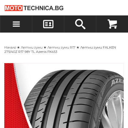
БЪРЗА ПОРЪЧКА
ПОРЪЧКА
ВХОД
РЕГИСТРАЦИЯ
Начало
★
Летни гуми
★
Летни гуми R17
★ Летни гуми FALKEN
275/40Z R17 98Y TL Azenis FK453