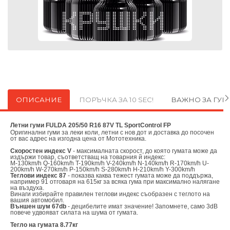
ОПИСАНИЕ
ПОРЪЧКА ЗА 10 SEC!
ВАЖНО ЗА ГУ
Летни гуми FULDA 205/50 R16 87V TL SportControl FP
Оригинални
гуми за леки коли, летни с нов дот и доставка до посочен
от вас адрес на изгодна цена от
Мототехника.
Скоростен индекс V
- максималната скорост, до която гумата може да
издържи товар, съответстващ на товарния й индекс:
M-130km/h Q-160km/h T-190km/h V-240km/h N-140km/h R-170km/h U-
200km/h W-270km/h P-150km/h S-280km/h H-210km/h Y-300km/h
Теглови индекс 87
- показва каква тежест гумата може да поддържа,
например 91 отговаря на 615кг за всяка гума при максимално налягане
на въздуха.
Винаги избирайте правилен теглови индекс съобразен с теглото на
вашия автомобил.
Външен шум 67db
- децибелите имат значение! Запомнете, само 3dB
повече удвояват силата на шума от гумата.
Тегло на гумата 8.77кг