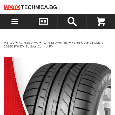
БЪРЗА ПОРЪЧКА
ПОРЪЧКА
ВХОД
РЕГИСТРАЦИЯ
Начало
★
Летни гуми
★
Летни гуми R16
★ Летни гуми FULDA
205/50 R16 87V TL SportControl FP