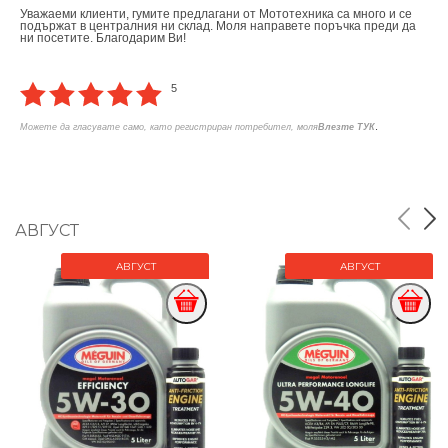
Уважаеми клиенти, гумите предлагани от Мототехника са много и се
подържат в централния ни склад. Моля направете поръчка преди да
ни посетите. Благодарим Ви!
5
.
Можете да гласувате само, като регистриран потребител, моля
Влезте ТУК
АВГУСТ
АВГУСТ
АВГУСТ