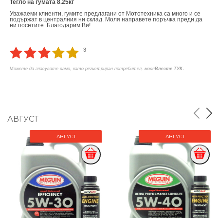
Тегло на гумата 8.25кг
Уважаеми клиенти, гумите предлагани от Мототехника са много и се
подържат в централния ни склад. Моля направете поръчка преди да
ни посетите. Благодарим Ви!
3
.
Можете да гласувате само, като регистриран потребител, моля
Влезте ТУК
АВГУСТ
АВГУСТ
АВГУСТ