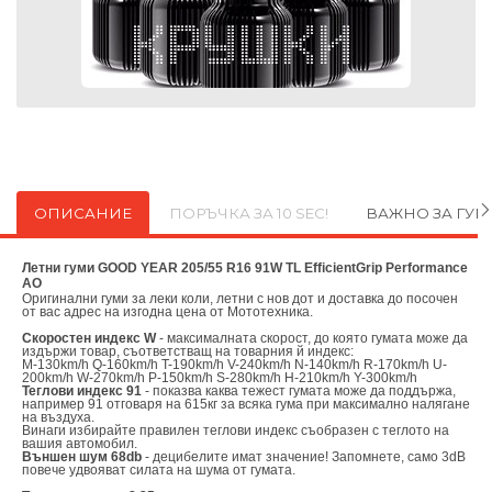
ОПИСАНИЕ
ПОРЪЧКА ЗА 10 SEC!
ВАЖНО ЗА ГУ
Летни гуми GOOD YEAR 205/55 R16 91W TL EfficientGrip Performance
AO
Оригинални
гуми за леки коли, летни с нов дот и доставка до посочен
от вас адрес на изгодна цена от
Мототехника.
Скоростен индекс W
- максималната скорост, до която гумата може да
издържи товар, съответстващ на товарния й индекс:
M-130km/h Q-160km/h T-190km/h V-240km/h N-140km/h R-170km/h U-
200km/h W-270km/h P-150km/h S-280km/h H-210km/h Y-300km/h
Теглови индекс 91
- показва каква тежест гумата може да поддържа,
например 91 отговаря на 615кг за всяка гума при максимално налягане
на въздуха.
Винаги избирайте правилен теглови индекс съобразен с теглото на
вашия автомобил.
Външен шум 68db
- децибелите имат значение! Запомнете, само 3dB
повече удвояват силата на шума от гумата.