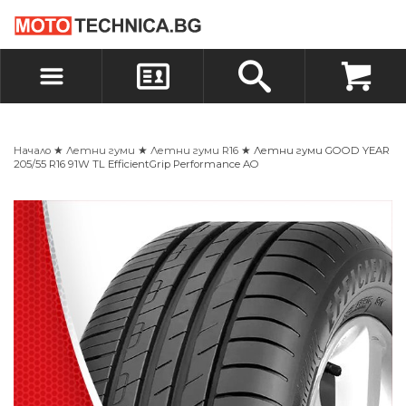
БЪРЗА ПОРЪЧКА
ПОРЪЧКА
ВХОД
РЕГИСТРАЦИЯ
Начало
★
Летни гуми
★
Летни гуми R16
★ Летни гуми GOOD YEAR
205/55 R16 91W TL EfficientGrip Performance AO