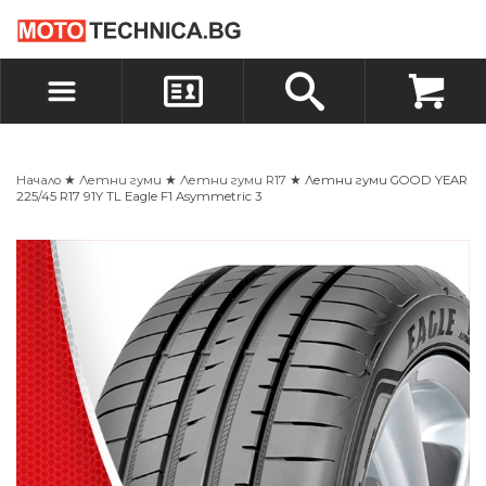
БЪРЗА ПОРЪЧКА
ПОРЪЧКА
ВХОД
РЕГИСТРАЦИЯ
Начало
★
Летни гуми
★
Летни гуми R17
★ Летни гуми GOOD YEAR
225/45 R17 91Y TL Eagle F1 Asymmetric 3