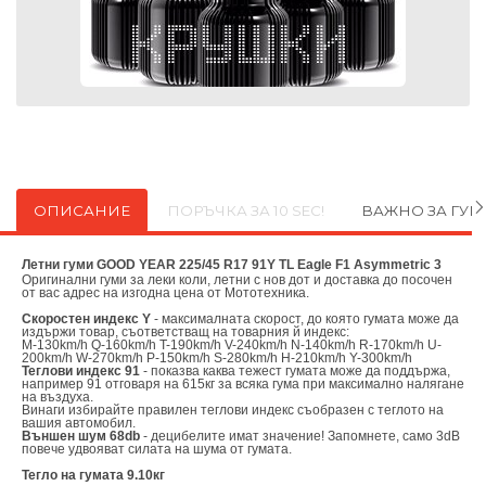
ОПИСАНИЕ
ПОРЪЧКА ЗА 10 SEC!
ВАЖНО ЗА ГУ
Летни гуми GOOD YEAR 225/45 R17 91Y TL Eagle F1 Asymmetric 3
Оригинални
гуми за леки коли, летни с нов дот и доставка до посочен
от вас адрес на изгодна цена от
Мототехника.
Скоростен индекс Y
- максималната скорост, до която гумата може да
издържи товар, съответстващ на товарния й индекс:
M-130km/h Q-160km/h T-190km/h V-240km/h N-140km/h R-170km/h U-
200km/h W-270km/h P-150km/h S-280km/h H-210km/h Y-300km/h
Теглови индекс 91
- показва каква тежест гумата може да поддържа,
например 91 отговаря на 615кг за всяка гума при максимално налягане
на въздуха.
Винаги избирайте правилен теглови индекс съобразен с теглото на
вашия автомобил.
Външен шум 68db
- децибелите имат значение! Запомнете, само 3dB
повече удвояват силата на шума от гумата.
Тегло на гумата 9.10кг