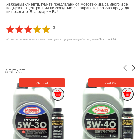
Уважаеми клиенти, гумите предлагани от Мототехника са много и се
подържат в централния ни склад. Моля направете поръчка преди да
ни посетите. Благодарим Ви!
3
.
Можете да гласувате само, като регистриран потребител, моля
Влезте ТУК
АВГУСТ
АВГУСТ
АВГУСТ