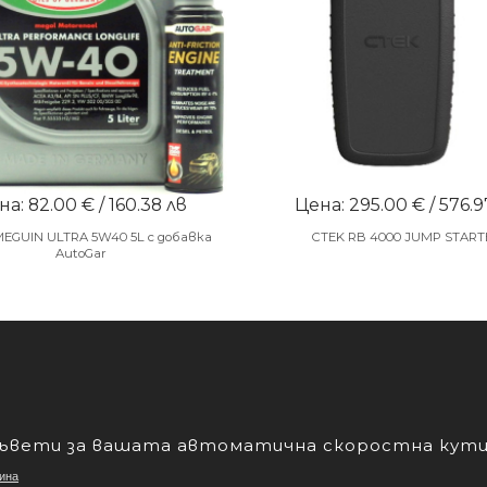
а: 82.00 € / 160.38 лв
Цена: 295.00 € / 576.9
MEGUIN ULTRA 5W40 5L с добавка
CTEK RB 4000 JUMP START
AutoGar
съвети за вашата автоматична скоростна кут
ина