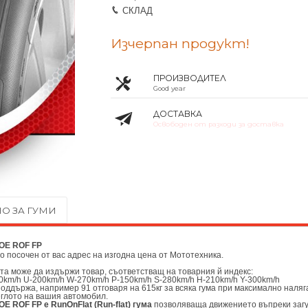
СКЛАД
Изчерпан продукт!
ПРОИЗВОДИТЕЛ
Good year
ДОСТАВКА
Освободен от разходи за доставка
О ЗА ГУМИ
MOE ROF FP
до посочен от вас адрес на изгодна цена от
Мототехника.
ата може да издържи товар, съответстващ на товарния й индекс:
0km/h U-200km/h W-270km/h P-150km/h S-280km/h H-210km/h Y-300km/h
поддържа, например 91 отговаря на 615кг за всяка гума при максимално наляг
еглото на вашия автомобил.
E ROF FP е RunOnFlat (Run-flat) гума
позволяваща движението въпреки загу