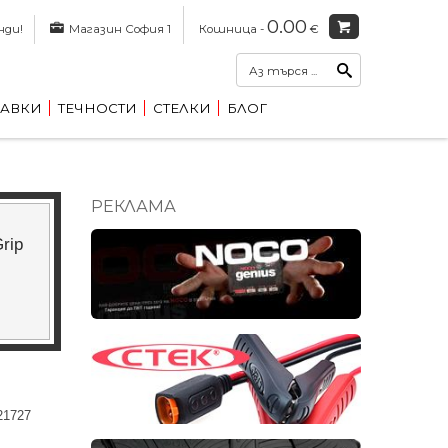
0.00
нди!
Магазин София 1
Кошница -
€
АВКИ
ТЕЧНОСТИ
СТЕЛКИ
БЛОГ
РЕКЛАМА
rip
21727