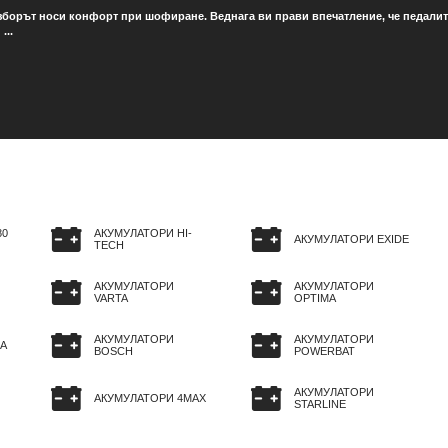
зборът носи конфорт при шофиране. Веднага ви прави впечатление, че педалите 
...
80
АКУМУЛАТОРИ HI-
АКУМУЛАТОРИ EXIDE
TECH
АКУМУЛАТОРИ
АКУМУЛАТОРИ
VARTA
OPTIMA
АКУМУЛАТОРИ
АКУМУЛАТОРИ
A
BOSCH
POWERBAT
АКУМУЛАТОРИ
АКУМУЛАТОРИ 4MAX
STARLINE