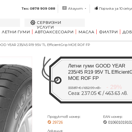
Тел: 0878 909 088
Акаунт
Поръчка за 10 секу
СЕРВИЗНИ
УСЛУГИ
ЛЕТНИ ГУМИ
АВТОАКСЕСОАРИ
МАСЛА
ФИЛТРИ
ДОБ
 YEAR 235/45 R19 95V TL EfficientGrip MOE ROF FP
Летни гуми GOOD YEAR
235/45 R19 95V TL EfficientG
MOE ROF FP
- 29%
333.87 € / 652.99 лв.
Сега: 237.05 € / 463.63 лв.
Продуктов номер:
EAN номер:
29726
01060101910
Локация: