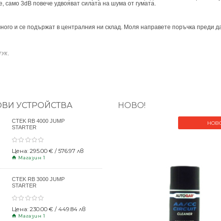
, само 3dB повече удвояват силата на шума от гумата.
ного и се подържат в централния ни склад. Моля направете поръчка преди да
.
ТУК
ОВИ УСТРОЙСТВА
НОВО!
CTEK RB 4000 JUMP
НОВ
STARTER
Цена: 295.00 € / 576.97 лв
Магазин 1
CTEK RB 3000 JUMP
STARTER
Цена: 230.00 € / 449.84 лв
Магазин 1