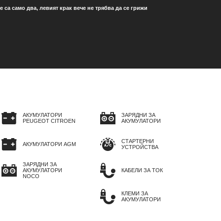
са само два, левият крак вече не трябва да се грижи
АКУМУЛАТОРИ
ЗАРЯДНИ ЗА
PEUGEOT CITROEN
АКУМУЛАТОРИ
СТАРТЕРНИ
АКУМУЛАТОРИ AGM
УСТРОЙСТВА
ЗАРЯДНИ ЗА
АКУМУЛАТОРИ
КАБЕЛИ ЗА ТОК
NOCO
КЛЕМИ ЗА
АКУМУЛАТОРИ