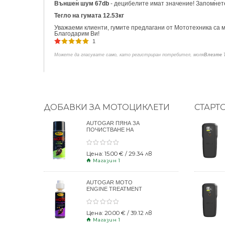
Външен шум 67db
- децибелите имат значение! Запомнете
Тегло на гумата 12.53кг
Уважаеми клиенти, гумите предлагани от Мототехника са м
Благодарим Ви!
1
Можете да гласувате само, като регистриран потребител, моля
Влезте 
ДОБАВКИ ЗА МОТОЦИКЛЕТИ
СТАРТ
AUTOGAR ПЯНА ЗА
ПОЧИСТВАНЕ НА
КАСКИ 400ml
Цена: 15.00 € / 29.34 лв
Магазин 1
AUTOGAR MOTO
ENGINE TREATMENT
DRY CLUTCH 250ml
Цена: 20.00 € / 39.12 лв
Магазин 1