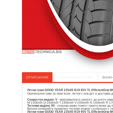
ОПИСАНИЕ
ПОРЪЧКА ЗА 10 SEC!
ВАЖН
Летни гуми GOOD YEAR 235/45 R19 95V TL EfficientGrip 
Оригинални
гуми за леки коли, летни с нов дот и доставка 
Скоростен индекс V
- максималната скорост, до която гум
M-130km/h Q-160km/h T-190km/h V-240km/h N-140km/h R-17
Теглови индекс 95
- показва каква тежест гумата може да 
Винаги избирайте правилен теглови индекс съобразен с т
Летни гуми GOOD YEAR 235/45 R19 95V TL EfficientGrip MO