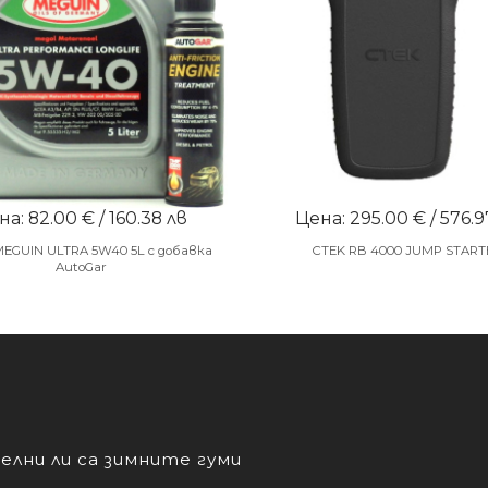
а: 82.00 € / 160.38 лв
Цена: 295.00 € / 576.9
MEGUIN ULTRA 5W40 5L с добавка
CTEK RB 4000 JUMP START
AutoGar
лни ли са зимните гуми