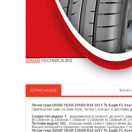
ОПИСАНИЕ
ПОРЪЧКА ЗА 10 SEC!
ВАЖН
Летни гуми GOOD YEAR 235/50 R18 101Y TL Eagle F1 Asy
Оригинални
гуми за леки коли, летни с нов дот и доставка 
Скоростен индекс Y
- максималната скорост, до която гум
M-130km/h Q-160km/h T-190km/h V-240km/h N-140km/h R-17
Теглови индекс 101
- показва каква тежест гумата може да
Винаги избирайте правилен теглови индекс съобразен с т
Летни гуми GOOD YEAR 235/50 R18 101Y TL Eagle F1 Asy