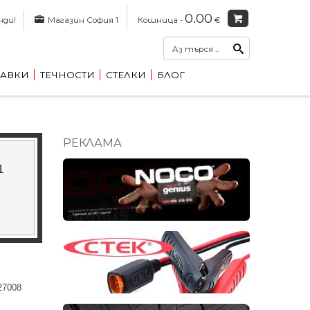
0.00
нди!
Магазин София 1
Кошница -
€
АВКИ
ТЕЧНОСТИ
СТЕЛКИ
БЛОГ
РЕКЛАМА
1
27008