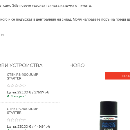
, само 3dB повече удвояват силата на шума от гумата.
ного и се подържат в централния ни склад. Моля направете поръчка преди да
.
ТУК
ОВИ УСТРОЙСТВА
НОВО!
CTEK RB 4000 JUMP
НОВ
STARTER
Цена: 295.00 € / 576.97 лв
Магазин 1
CTEK RB 3000 JUMP
STARTER
Цена: 230.00 € / 449.84 лв