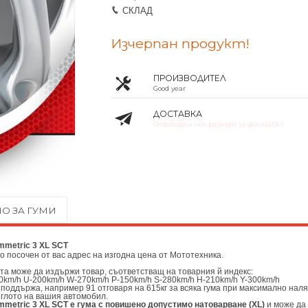
СКЛАД
Изчерпан продукт!
ПРОИЗВОДИТЕЛ
Good year
ДОСТАВКА
Освободен от разходи за доставка
О ЗА ГУМИ
mmetric 3 XL SCT
до посочен от вас адрес на изгодна цена от
Мототехника.
ата може да издържи товар, съответстващ на товарния й индекс:
0km/h U-200km/h W-270km/h P-150km/h S-280km/h H-210km/h Y-300km/h
 поддържа, например 91 отговаря на 615кг за всяка гума при максимално наля
еглото на вашия автомобил.
mmetric 3 XL SCT е гума с повишено допустимо натоварване (XL)
и може да 