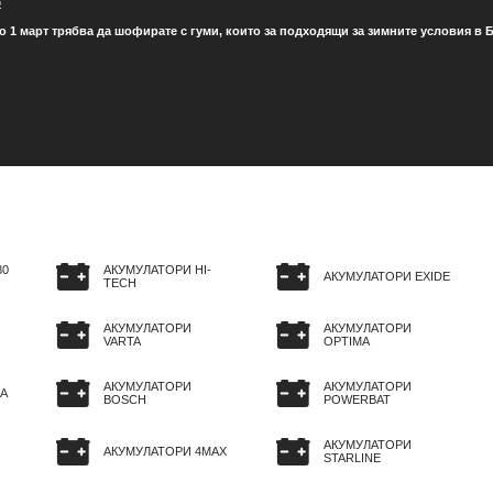
о
о 1 март трябва да шофирате с гуми, които за подходящи за зимните условия в Б
80
АКУМУЛАТОРИ HI-
АКУМУЛАТОРИ EXIDE
TECH
АКУМУЛАТОРИ
АКУМУЛАТОРИ
VARTA
OPTIMA
АКУМУЛАТОРИ
АКУМУЛАТОРИ
A
BOSCH
POWERBAT
АКУМУЛАТОРИ
АКУМУЛАТОРИ 4MAX
STARLINE