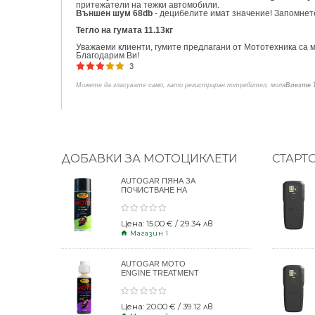
притежатели на тежки автомобили.
Външен шум 68db
- децибелите имат значение! Запомнете
Тегло на гумата 11.13кг
Уважаеми клиенти, гумите предлагани от Мототехника са м
Благодарим Ви!
3
Можете да гласувате само, като регистриран потребител, моля
Влезте 
ДОБАВКИ ЗА МОТОЦИКЛЕТИ
СТАРТ
AUTOGAR ПЯНА ЗА
ПОЧИСТВАНЕ НА
КАСКИ 400ml
Цена: 15.00 € / 29.34 лв
Магазин 1
AUTOGAR MOTO
ENGINE TREATMENT
DRY CLUTCH 250ml
Цена: 20.00 € / 39.12 лв