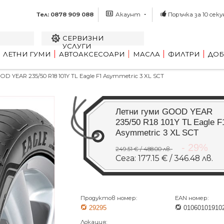
Тел: 0878 909 088
Акаунт
Поръчка за 10 секу
СЕРВИЗНИ
УСЛУГИ
ЛЕТНИ ГУМИ
АВТОАКСЕСОАРИ
МАСЛА
ФИЛТРИ
ДОБ
 YEAR 235/50 R18 101Y TL Eagle F1 Asymmetric 3 XL SCT
Летни гуми GOOD YEAR
235/50 R18 101Y TL Eagle F
Asymmetric 3 XL SCT
- 29%
249.51 € / 488.00 лв.
Сега: 177.15 € / 346.48 лв.
Продуктов номер:
EAN номер:
29295
01060101910
Локация: