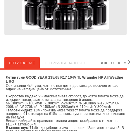
ОПИСАНИЕ
ПОРЪЧКА ЗА 10 SEC!
ВАЖНО ЗА ГУ
Летни гуми GOOD YEAR 235/65 R17 104V TL Wrangler HP All Weather
L RO
Оригинални
4х4 гуми, летни с нов дот и доставка до посочен от вас
адрес на изгодна цена от
Мототехника.
Скоростен индекс V
- максималната скорост, до която гумата може да
издържи товар, съответстващ на товарния й индекс:
M-130km/h Q-160km/h T-190km/h V-240km/h N-140km/h R-170km/h U-
200km/h W-270km/h P-150km/h S-280km/h H-210km/h Y-300km/h
Теглови индекс 104
- показва каква тежест гумата може да поддържа,
например 91 отговаря на 615кг за всяка гума при максимално налягане
на въздуха.
Винаги избирайте правилен теглови индекс съобразен с теглото на
вашия автомобил.
Външен шум 71db
- децибелите имат значение! Запомнете, само 3dB