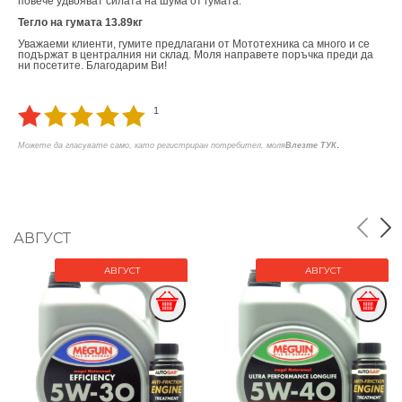
повече удвояват силата на шума от гумата.
Тегло на гумата 13.89кг
Уважаеми клиенти, гумите предлагани от Мототехника са много и се
подържат в централния ни склад. Моля направете поръчка преди да
ни посетите. Благодарим Ви!
1
.
Можете да гласувате само, като регистриран потребител, моля
Влезте ТУК
АВГУСТ
АВГУСТ
АВГУСТ