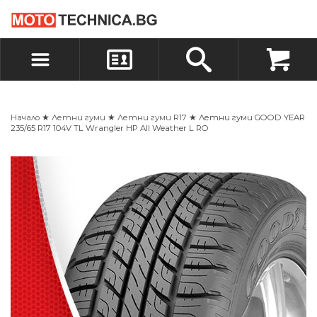
БЪРЗА ПОРЪЧКА
ПОРЪЧКА
ВХОД
РЕГИСТРАЦИЯ
Начало
★
Летни гуми
★
Летни гуми R17
★ Летни гуми GOOD YEAR
235/65 R17 104V TL Wrangler HP All Weather L RO