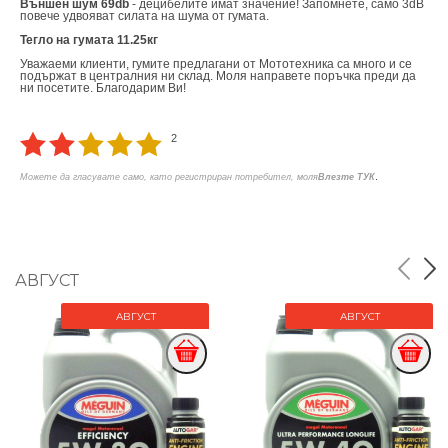
Външен шум 69db
- децибелите имат значение! Запомнете, само 3dB
повече удвояват силата на шума от гумата.
Тегло на гумата 11.25кг
Уважаеми клиенти, гумите предлагани от Мототехника са много и се
подържат в централния ни склад. Моля направете поръчка преди да
ни посетите. Благодарим Ви!
2
.
Можете да гласувате само, като регистриран потребител, моля
Влезте ТУК
АВГУСТ
АВГУСТ
АВГУСТ