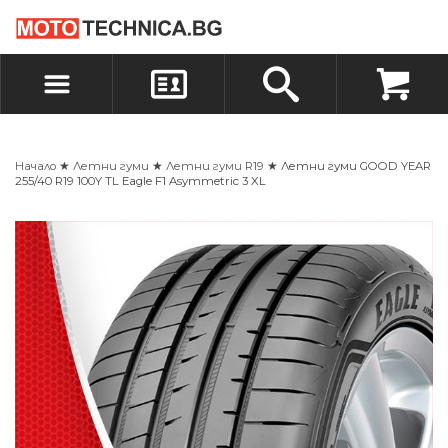
БЪРЗА ПОРЪЧКА
ПОРЪЧКА
ВХОД
РЕГИСТРАЦИЯ
Начало
★
Летни гуми
★
Летни гуми R19
★ Летни гуми GOOD YEAR
255/40 R19 100Y TL Eagle F1 Asymmetric 3 XL