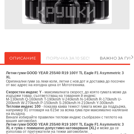
ОПИСАНИЕ
ПОРЪЧКА ЗА 10 SEC!
ВАЖНО ЗА ГУ
Летни гуми GOOD YEAR 255/40 R19 100Y TL Eagle F1 Asymmetric 3
XL
Оригинални
гуми за леки коли, летни с нов дот и доставка до посочен
от вас адрес на изгодна цена от
Мототехника.
Скоростен индекс Y
- максималната скорост, до която гумата може да
издържи товар, съответстващ на товарния й индекс:
M-130km/h Q-160km/h T-190km/h V-240km/h N-140km/h R-170km/h U-
200km/h W-270km/h P-150km/h S-280km/h H-210km/h Y-300km/h
Теглови индекс 100
- показва каква тежест гумата може да поддържа,
например 91 отговаря на 615кг за всяка гума при максимално налягане
на въздуха.
Винаги избирайте правилен теглови индекс съобразен с теглото на
вашия автомобил.
Летни гуми GOOD YEAR 255/40 R19 100Y TL Eagle F1 Asymmetric 3
XL е гума с повишено допустимо натоварване (XL)
и може да се
използва от притежатели на тежки автомобили.